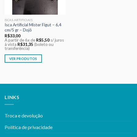
ISCAS ARTIFICIAIS
Isca Artificial Mister Figut – 6,4
cm/5 gr – Dojô
R$
33,00
A partir de 6x de
R$
5,50
s/ juros
à vista
R$
31,35
(boleto ou
transferência)
VER PRODUTOS
LINKS
Troca e devolução
Política de privacidade