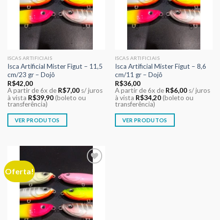
ISCAS ARTIFICIAIS
ISCAS ARTIFICIAIS
Isca Artificial Mister Figut – 11,5
Isca Artificial Mister Figut – 8,6
cm/23 gr – Dojô
cm/11 gr – Dojô
R$
42,00
R$
36,00
A partir de 6x de
R$
7,00
s/ juros
A partir de 6x de
R$
6,00
s/ juros
à vista
R$
39,90
(boleto ou
à vista
R$
34,20
(boleto ou
transferência)
transferência)
VER PRODUTOS
VER PRODUTOS
Oferta!
Adicionar
aos meus
desejos