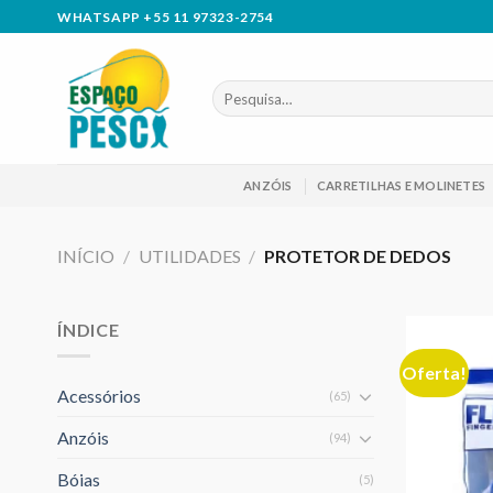
Skip
WHATSAPP +55 11 97323-2754
to
content
Pesquisar
por:
ANZÓIS
CARRETILHAS E MOLINETES
INÍCIO
/
UTILIDADES
/
PROTETOR DE DEDOS
ÍNDICE
Oferta!
Acessórios
(65)
Anzóis
(94)
Bóias
(5)