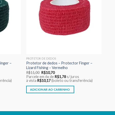
PROTETOR DE DEDOS
inger –
Protetor de dedos – Protector Finger –
Lizard Fishing – Vermelho
O
O
R$
11,00
R$
10,70
preço
preço
Parcele em 6x de
R$
1,78
s/ juros
original
atual
erência)
à vista
R$
10,17
(boleto ou transferência)
era:
é:
R$11,00.
R$10,70.
ADICIONAR AO CARRINHO