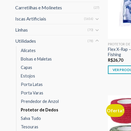
Carretilhas e Molinetes
(27)
Iscas Artificiais
(1616)
Linhas
(70)
Utilidades
(78)
PROTETOR DE
Flex X-Rap 
Alicates
Fishing
Bolsas e Maletas
R$
26,70
Capas
VER PROD
Estojos
Porta Latas
Porta Varas
Prendedor de Anzol
Protetor de Dedos
Oferta!
Salva Tudo
Tesouras