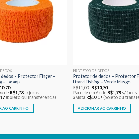
 DEDOS
PROTETOR DE DEDOS
 dedos – Protector Finger –
Protetor de dedos – Protector F
g – Laranja
Lizard Fishing – Verde Musgo
O
O
O
10,70
R$
11,00
R$
10,70
eço
preço
preço
preço
6x de
R$
1,78
s/ juros
Parcele em 6x de
R$
1,78
s/ juros
ginal
atual
original
atual
,17
(boleto ou transferência)
à vista
R$
10,17
(boleto ou transf
:
é:
era:
é:
11,00.
R$10,70.
R$11,00.
R$10,70.
R AO CARRINHO
ADICIONAR AO CARRINHO