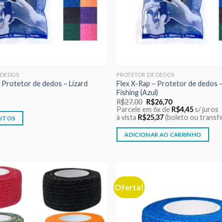
 DEDOS
PROTETOR DE DEDOS
– Protetor de dedos – Lizard
Flex X-Rap – Protetor de dedos –
Fishing (Azul)
O
O
R$
27,00
R$
26,70
preço
preço
Parcele em 6x de
R$
4,45
s/ juros
original
atual
à vista
R$
25,37
(boleto ou transf
UTOS
era:
é:
R$27,00.
R$26,70.
ADICIONAR AO CARRINHO
Oferta!
Adicionar
aos meus
desejos