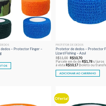
 DEDOS
PROTETOR DE DEDOS
 dedos – Protector Finger –
Protetor de dedos – Protector F
ng
Lizard Fishing – Azul
O
O
R$
11,00
R$
10,70
preço
preço
Parcele em 6x de
R$
1,78
s/ juros
original
atual
à vista
R$
10,17
(boleto ou transf
UTOS
era:
é:
R$11,00.
R$10,70.
ADICIONAR AO CARRINHO
Oferta!
Adicionar
aos meus
desejos