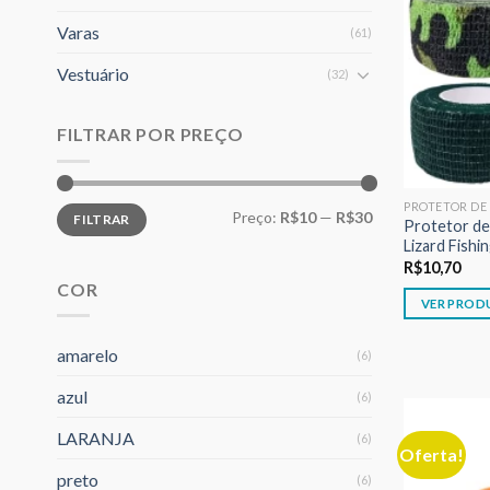
Varas
(61)
Vestuário
(32)
FILTRAR POR PREÇO
PROTETOR DE
Preço
Preço
Preço:
R$10
—
R$30
FILTRAR
mínimo
máximo
Protetor de
Lizard Fishi
R$
10,70
COR
VER PROD
amarelo
(6)
azul
(6)
LARANJA
(6)
Oferta!
preto
(6)