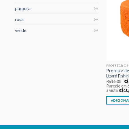
purpura
(6)
rosa
(6)
verde
(6)
PROTETOR DE
Protetor de
Lizard Fishin
O
R$
11,00
R$
pr
Parcele em 
ori
à vista
R$
10
era
R$
ADICIONA