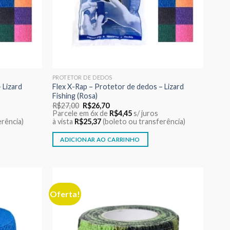
PROTETOR DE DEDOS
 Lizard
Flex X-Rap – Protetor de dedos – Lizard
Fishing (Rosa)
O
O
R$
27,00
R$
26,70
preço
preço
Parcele em 6x de
R$
4,45
s/ juros
original
atual
erência)
à vista
R$
25,37
(boleto ou transferência)
era:
é:
R$27,00.
R$26,70.
ADICIONAR AO CARRINHO
Oferta!
Adicionar
Adicionar
aos meus
aos meus
desejos
desejos