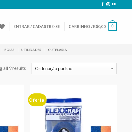
0
ENTRAR / CADASTRE-SE
CARRINHO /
R$
0,00
BÓIAS
UTILIDADES
CUTELARIA
 all 9 results
Oferta!
Adicionar
Adicionar
aos meus
aos meus
desejos
desejos