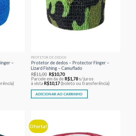
PROTETOR DE DEDOS
inger –
Protetor de dedos – Protector Finger –
Lizard Fishing – Camuflado
O
O
R$
11,00
R$
10,70
preço
preço
Parcele em 6x de
R$
1,78
s/ juros
original
atual
erência)
à vista
R$
10,17
(boleto ou transferência)
era:
é:
R$11,00.
R$10,70.
ADICIONAR AO CARRINHO
Oferta!
Adicionar
Adicionar
aos meus
aos meus
desejos
desejos