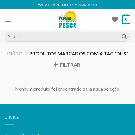
Skip
WHATSAPP +55 11 97323-2754
to
content
0
Pesquisar
por:
INÍCIO
/
PRODUTOS MARCADOS COM A TAG “DHS”
FILTRAR
Nenhum produto foi encontrado para a sua seleção.
LINKS