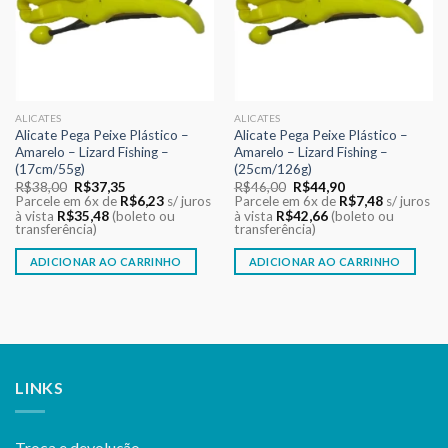
ALICATES
ALICATES
Alicate Pega Peixe Plástico –
Alicate Pega Peixe Plástico –
Amarelo – Lizard Fishing –
Amarelo – Lizard Fishing –
(17cm/55g)
(25cm/126g)
O
O
O
O
R$
38,00
R$
37,35
R$
46,00
R$
44,90
preço
preço
preço
preço
Parcele em 6x de
R$
6,23
s/ juros
Parcele em 6x de
R$
7,48
s/ juros
original
atual
original
atual
à vista
R$
35,48
(boleto ou
à vista
R$
42,66
(boleto ou
era:
é:
era:
é:
transferência)
transferência)
R$38,00.
R$37,35.
R$46,00.
R$44,90.
ADICIONAR AO CARRINHO
ADICIONAR AO CARRINHO
LINKS
Troca e devolução