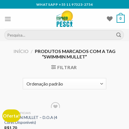
Skip
WHATSAPP +55 11 97323-2754
to
content
0
Pesquisar
por:
INÍCIO
/
PRODUTOS MARCADOS COM A TAG
“SWIMMIN MULLET”
FILTRAR
ISCAS ARTIFICIAIS
Oferta!
Adicionar
SWIMMIN MULLET – D.O.A (4
aos meus
Cores Disponíveis)
desejos
R$
1,70