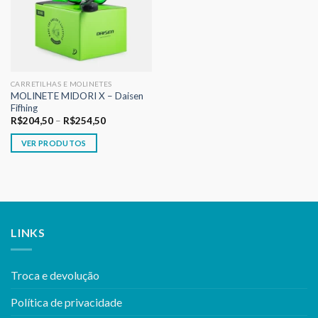
CARRETILHAS E MOLINETES
MOLINETE MIDORI X – Daisen
Fifhing
R$
204,50
–
R$
254,50
VER PRODUTOS
LINKS
Troca e devolução
Política de privacidade