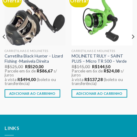
Oferta!
Oferta!
aos meus
aos meus
desejos
desejos
CARRETILHAS E MOLINETES
CARRETILHAS E MOLINETES
Carretilha Black Hunter – Lizard
MOLINETE TRULY – SAINT
Fishing -Manivela Direita
PLUS – Micro TR 500 – Verde
O
O
O
O
R$
525,00
R$
520,00
R$
145,00
R$
144,50
preço
preço
preço
preço
Parcele em 6x de
R$
86,67
s/
Parcele em 6x de
R$
24,08
s/
original
atual
original
atual
juros
juros
era:
é:
era:
é:
à vista
R$
494,00
(boleto ou
à vista
R$
137,28
(boleto ou
R$525,00.
R$520,00.
R$145,00.
R$144,50.
transferência)
transferência)
ADICIONAR AO CARRINHO
ADICIONAR AO CARRINHO
LINKS