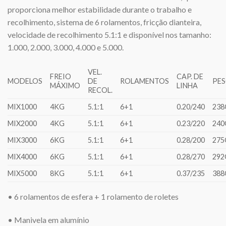
proporciona melhor estabilidade durante o trabalho e
recolhimento, sistema de 6 rolamentos, fricção dianteira,
velocidade de recolhimento 5.1:1 e disponível nos tamanho:
1.000, 2.000, 3.000, 4.000 e 5.000.
VEL.
FREIO
CAP. DE
MODELOS
DE
ROLAMENTOS
PE
MÁXIMO
LINHA
RECOL.
MIX1000
4KG
5.1:1
6+1
0.20/240
238
MIX2000
4KG
5.1:1
6+1
0.23/220
240
MIX3000
6KG
5.1:1
6+1
0.28/200
275
MIX4000
6KG
5.1:1
6+1
0.28/270
292
MIX5000
8KG
5.1:1
6+1
0.37/235
388
• 6 rolamentos de esfera + 1 rolamento de roletes
• Manivela em alumínio