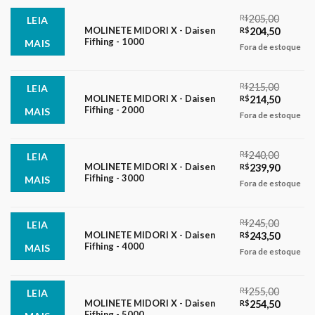
R$
205,00
LEIA
O
O
MOLINETE MIDORI X - Daisen
R$
204,50
Fifhing - 1000
MAIS
preço
preço
Fora de estoque
original
atual
era:
é:
R$205,00.
R$204,5
R$
215,00
LEIA
O
O
MOLINETE MIDORI X - Daisen
R$
214,50
Fifhing - 2000
MAIS
preço
preço
Fora de estoque
original
atual
era:
é:
R$215,00.
R$214,5
R$
240,00
LEIA
O
O
MOLINETE MIDORI X - Daisen
R$
239,90
Fifhing - 3000
MAIS
preço
preço
Fora de estoque
original
atual
era:
é:
R$240,00.
R$239,9
R$
245,00
LEIA
O
O
MOLINETE MIDORI X - Daisen
R$
243,50
Fifhing - 4000
MAIS
preço
preço
Fora de estoque
original
atual
era:
é:
R$245,00.
R$243,5
R$
255,00
LEIA
O
O
MOLINETE MIDORI X - Daisen
R$
254,50
Fifhing - 5000