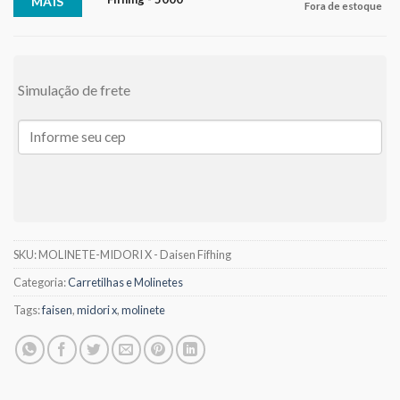
MAIS
preço
preço
Fora de estoque
original
atual
era:
é:
R$255,00.
R$254,5
Simulação de frete
SKU:
MOLINETE-MIDORI X - Daisen Fifhing
Categoria:
Carretilhas e Molinetes
Tags:
faisen
,
midori x
,
molinete