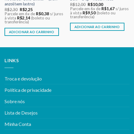
anzol/sem lastro)
O
O
R$
12,00
R$
10,00
preço
preço
Parcele em 6x de
R$
1,67
s/ juros
O
O
R$
2,30
R$
2,25
original
atual
à vista
R$
9,50
(boleto ou
preço
preço
Parcele em 6x de
R$
0,38
s/ juros
era:
é:
transferência)
original
atual
à vista
R$
2,14
(boleto ou
R$12,00.
R$10,00.
era:
é:
transferência)
R$2,30.
R$2,25.
ADICIONAR AO CARRINHO
ADICIONAR AO CARRINHO
LINKS
Troca e devolução
Política de privacidade
Sobre nós
Lista de Desejos
Minha Conta