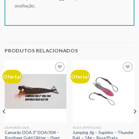
avaliação.
PRODUTOS RELACIONADOS
Oferta!
Oferta!
Adicionar
Adicionar
aos meus
aos meus
desejos
desejos
CAMARÃO DOA
ISCAS ARTIFICIAIS
Camarão DOA 3″ DOA/304 –
Jumping Jig – Sapinho – Thunder
Rootbeer Gold Glitter – (Sem
Bait – 14g – Rosa/Prata