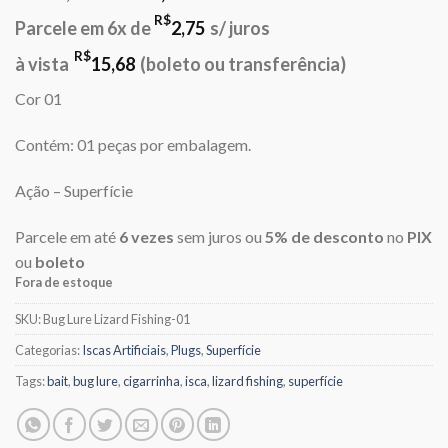
preço
preço
R$
Parcele em 6x de
2,75
s/ juros
original
atual
era:
é:
R$
à vista
15,68
(boleto ou transferência)
R$17,00.
R$16,50.
Cor 01
Contém: 01 peças por embalagem.
Ação – Superfície
Parcele em até
6 vezes
sem juros ou
5% de desconto
no
PIX
ou
boleto
Fora de estoque
SKU:
Bug Lure Lizard Fishing-01
Categorias:
Iscas Artificiais
,
Plugs
,
Superfície
Tags:
bait
,
bug lure
,
cigarrinha
,
isca
,
lizard fishing
,
superfície