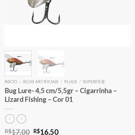
INÍCIO
/
ISCAS ARTIFICIAIS
/
PLUGS
/
SUPERFÍCIE
Bug Lure- 4,5 cm/5,5gr – Cigarrinha –
Lizard Fishing – Cor 01
O
O
17,00
16,50
R$
R$