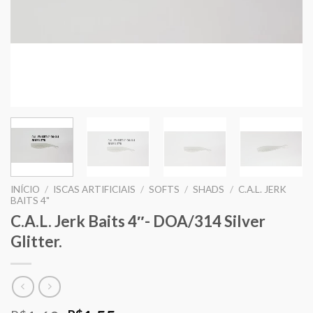
INÍCIO
/
ISCAS ARTIFICIAIS
/
SOFTS
/
SHADS
/
C.A.L. JERK
BAITS 4"
C.A.L. Jerk Baits 4″- DOA/314 Silver
Glitter.