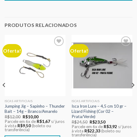
PRODUTOS RELACIONADOS
Oferta!
Oferta!
Adicionar
Adicionar
aos meus
aos meus
desejos
desejos
ISCAS ARTIFICIAIS
ISCAS ARTIFICIAIS
Jumping Jig – Sapinho – Thunder
Isca Iron Lure – 4,5 cm 10 gr –
Bait – 14g – Branco/Amarelo
Lizard Fishing (Cor 02 –
Prata/Verde)
O
O
R$
12,00
R$
10,00
preço
preço
Parcele em 6x de
R$
1,67
s/ juros
O
O
R$
24,50
R$
23,50
original
atual
à vista
R$
9,50
(boleto ou
preço
preço
Parcele em 6x de
R$
3,92
s/ juros
era:
é:
transferência)
original
atual
à vista
R$
22,33
(boleto ou
R$12,00.
R$10,00.
era:
é:
transferência)