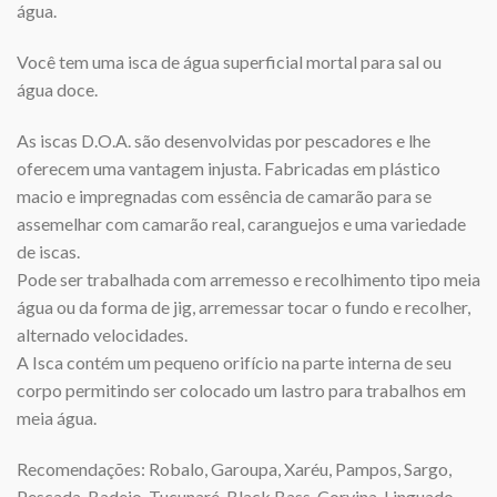
água.
Você tem uma isca de água superficial mortal para sal ou
água doce.
As iscas D.O.A. são desenvolvidas por pescadores e lhe
oferecem uma vantagem injusta. Fabricadas em plástico
macio e impregnadas com essência de camarão para se
assemelhar com camarão real, caranguejos e uma variedade
de iscas.
Pode ser trabalhada com arremesso e recolhimento tipo meia
água ou da forma de jig, arremessar tocar o fundo e recolher,
alternado velocidades.
A Isca contém um pequeno orifício na parte interna de seu
corpo permitindo ser colocado um lastro para trabalhos em
meia água.
Recomendações: Robalo, Garoupa, Xaréu, Pampos, Sargo,
Pescada, Badejo, Tucunaré, Black Bass, Corvina, Linguado,