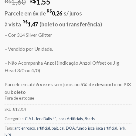
O
O
1,60
1,55
R$
R$
preço
preço
R$
Parcele em 6x de
0,26
s/ juros
original
atual
era:
é:
R$
à vista
1,47
(boleto ou transferência)
R$1,60.
R$1,55.
– Cor 314 Silver Glitter
– Vendido por Unidade.
– Não Acompanha Anzol (Indicação Anzol Offset ou Jig
Head 3/0 ou 4/0)
Parcele em até
6 vezes
sem juros ou
5% de desconto
no
PIX
ou
boleto
Fora de estoque
SKU:
812314
Categorias:
C.A.L. Jerk Baits 4"
,
Iscas Artificiais
,
Shads
Tags:
anti enrosco
,
artificial
,
bait
,
cal
,
DOA
,
fundo
,
isca
,
isca artificial
,
jerk
,
lure