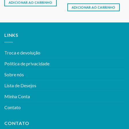
R$24,50.
R$23,50.
ADICIONAR AO CARRINHO
ADICIONAR AO CARRINHO
LINKS
Troca e devolução
Política de privacidade
Sobre nós
Lista de Desejos
Minha Conta
Contato
CONTATO