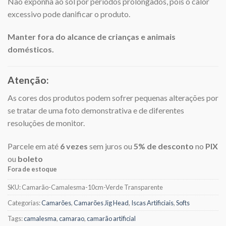
Não exponha ao sol por períodos prolongados, pois o calor
excessivo pode danificar o produto.
Manter fora do alcance de crianças e animais
domésticos.
Atenção:
As cores dos produtos podem sofrer pequenas alterações por
se tratar de uma foto demonstrativa e de diferentes
resoluções de monitor.
Parcele em até
6 vezes
sem juros ou
5% de desconto
no
PIX
ou
boleto
Fora de estoque
SKU:
Camarão-Camalesma-10cm-Verde Transparente
Categorias:
Camarões
,
Camarões Jig Head
,
Iscas Artificiais
,
Softs
Tags:
camalesma
,
camarao
,
camarão artificial