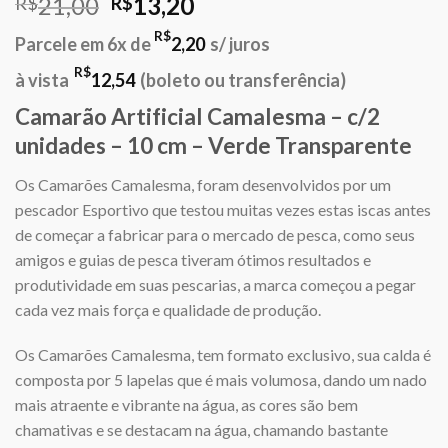
O
O
21,00
13,20
R$
R$
preço
preço
R$
Parcele em 6x de
2,20
s/ juros
original
atual
era:
é:
R$
à vista
12,54
(boleto ou transferência)
R$21,00.
R$13,20.
Camarão Artificial Camalesma – c/2
unidades – 10 cm – Verde Transparente
Os Camarões Camalesma, foram desenvolvidos por um
pescador Esportivo que testou muitas vezes estas iscas antes
de começar a fabricar para o mercado de pesca, como seus
amigos e guias de pesca tiveram ótimos resultados e
produtividade em suas pescarias, a marca começou a pegar
cada vez mais força e qualidade de produção.
Os Camarões Camalesma, tem formato exclusivo, sua calda é
composta por 5 lapelas que é mais volumosa, dando um nado
mais atraente e vibrante na água, as cores são bem
chamativas e se destacam na água, chamando bastante