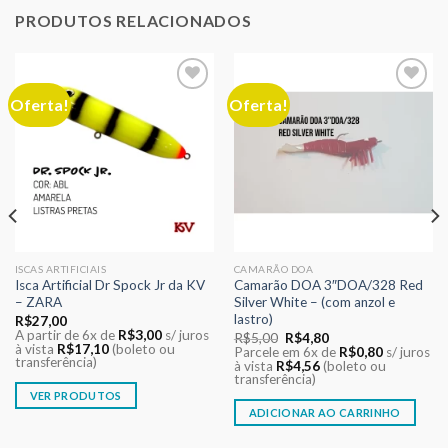
PRODUTOS RELACIONADOS
Oferta!
Oferta!
Adicionar
Adicionar
aos meus
aos meus
desejos
desejos
ISCAS ARTIFICIAIS
CAMARÃO DOA
Isca Artificial Dr Spock Jr da KV
Camarão DOA 3″DOA/328 Red
– ZARA
Silver White – (com anzol e
lastro)
R$
27,00
A partir de 6x de
R$
3,00
s/ juros
O
O
R$
5,00
R$
4,80
à vista
R$
17,10
(boleto ou
preço
preço
Parcele em 6x de
R$
0,80
s/ juros
transferência)
original
atual
à vista
R$
4,56
(boleto ou
era:
é:
transferência)
R$5,00.
R$4,80.
VER PRODUTOS
ADICIONAR AO CARRINHO