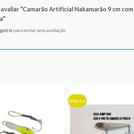
a avaliar “Camarão Artificial Nakamarão 9 cm co
a”
ged in
para enviar uma avaliação.
Oferta!
Adicionar
aos meus
desejos