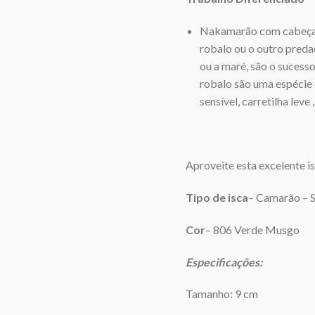
Nakamarão com cabeça d
robalo ou o outro predad
ou a maré, são o sucess
robalo são uma espécie 
sensí­vel, carretilha lev
Aproveite esta excelente i
Tipo de isca
– Camarão – S
Cor
– 806 Verde Musgo
Especificações:
Tamanho: 9 cm