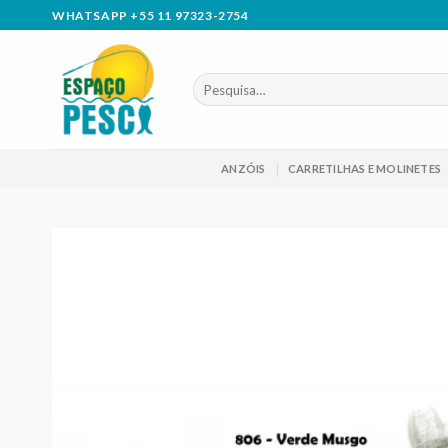
Skip
WHATSAPP +55 11 97323-2754
to
content
Pesquisar
por:
ANZÓIS
CARRETILHAS E MOLINETES