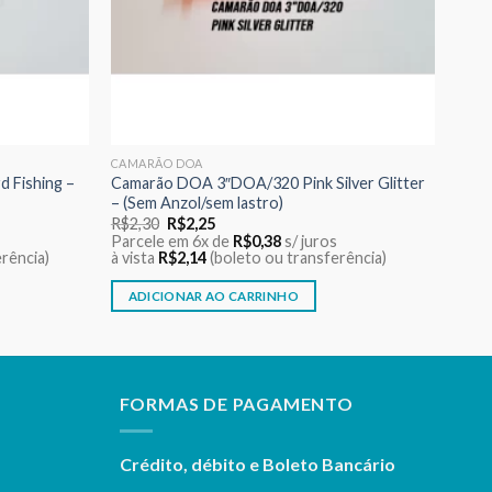
CAMARÃO DOA
d Fishing –
Camarão DOA 3″DOA/320 Pink Silver Glitter
– (Sem Anzol/sem lastro)
O
O
R$
2,30
R$
2,25
preço
preço
Parcele em 6x de
R$
0,38
s/ juros
original
atual
rência)
à vista
R$
2,14
(boleto ou transferência)
era:
é:
R$2,30.
R$2,25.
ADICIONAR AO CARRINHO
FORMAS DE PAGAMENTO
Crédito, débito e Boleto Bancário