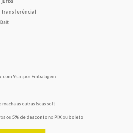
/ juros
 transferência)
 Bait
o com 9 cm por Embalagem
 macha as outras iscas soft
ros ou
5% de desconto
no
PIX
ou
boleto
9 cm com 5 unidades - Cor 806 Verde Musgo - Nelson Nakamura q