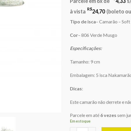
Parcele em 6x de
4,33
s
R$
à vista
24,70
(boleto ou
Tipo de isca
– Camarão – Soft
Cor
– 806 Verde Musgo
Especificações:
Tamanho: 9 cm
Embalagem: 5 isca Nakamarã
Dicas
:
Este camarão não derrete e não
Parcele em até
6 vezes
sem ju
Em estoque
Camarão Artificial Nakamarão 