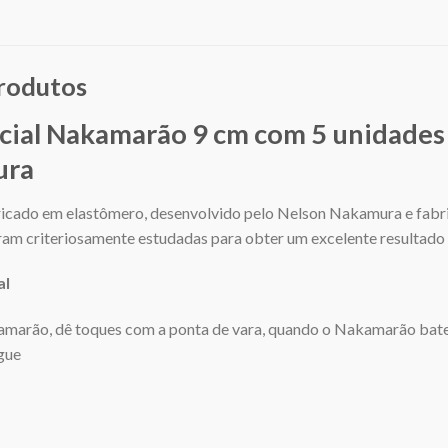
produtos
cial Nakamarão 9 cm com 5 unidades
ura
cado em elastômero, desenvolvido pelo Nelson Nakamura e fabri
ram criteriosamente estudadas para obter um excelente resultado 
l
marão, dê toques com a ponta de vara, quando o Nakamarão bater 
sgue