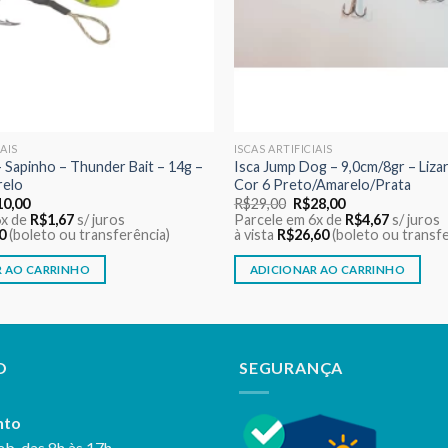
IAIS
ISCAS ARTIFICIAIS
– Sapinho – Thunder Bait – 14g –
Isca Jump Dog – 9,0cm/8gr – Lizar
relo
Cor 6 Preto/Amarelo/Prata
O
O
O
10,00
R$
29,00
R$
28,00
ço
preço
preço
preço
6x de
R$
1,67
s/ juros
Parcele em 6x de
R$
4,67
s/ juros
ginal
atual
original
atual
0
(boleto ou transferência)
à vista
R$
26,60
(boleto ou transfe
:
é:
era:
é:
2,00.
R$10,00.
R$29,00.
R$28,00.
R AO CARRINHO
ADICIONAR AO CARRINHO
O
SEGURANÇA
nto
ab. das 8h às 17h.