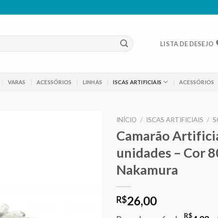
LISTA DE DESEJO
VARAS
ACESSÓRIOS
LINHAS
ISCAS ARTIFICIAIS
ACESSÓRIOS
INÍCIO
/
ISCAS ARTIFICIAIS
/
S
Camarão Artific
Adicionar
unidades – Cor 
aos meus
desejos
Nakamura
26,00
R$
R$