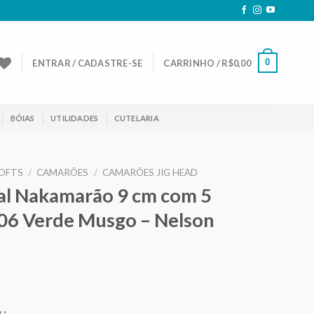
0
ENTRAR / CADASTRE-SE
CARRINHO /
R$
0,00
BÓIAS
UTILIDADES
CUTELARIA
OFTS
/
CAMARÕES
/
CAMARÕES JIG HEAD
ial Nakamarão 9 cm com 5
806 Verde Musgo – Nelson