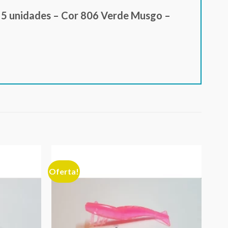
m 5 unidades – Cor 806 Verde Musgo –
Oferta!
Adicionar
Adicionar
aos meus
aos meus
desejos
desejos