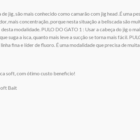
e jig, são mais conhecido como camarão com jig head .É uma pes
or, mais concentração, porque nesta situação a beliscada são muito
o desta modalidade. PULO DO GATO 1 : Usar a cabeça do jig o mais 
que suga a isca, quanto mais leve a sucção se torna mais fácil. P
e , linha fina e lí­der de fluoro. É uma modalidade que precisa de muit
sca soft, com ótimo custo beneficio!
oft Bait