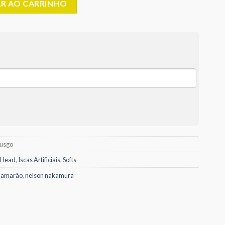
AR AO CARRINHO
Musgo
 Head
,
Iscas Artificiais
,
Softs
kamarão
,
nelson nakamura