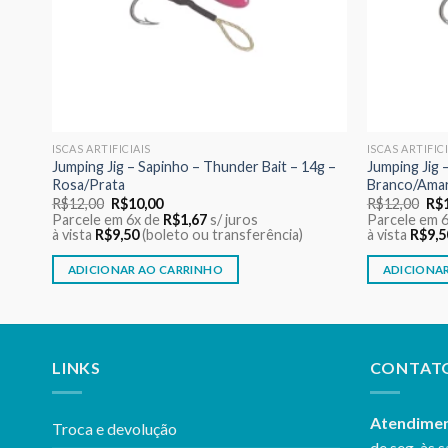
ISCAS ARTIFICIAIS
ISCAS ARTIFIC
Red
Jumping Jig – Sapinho – Thunder Bait – 14g –
Jumping Jig 
Rosa/Prata
Branco/Ama
O
O
O
R$
12,00
R$
10,00
R$
12,00
R$
preço
preço
pre
Parcele em 6x de
R$
1,67
s/ juros
Parcele em 
original
atual
ori
à vista
R$
9,50
(boleto ou transferência)
à vista
R$
9,5
era:
é:
era
R$12,00.
R$10,00.
R$1
ADICIONAR AO CARRINHO
ADICIONA
LINKS
CONTAT
Atendime
Troca e devolução
de seg. às s