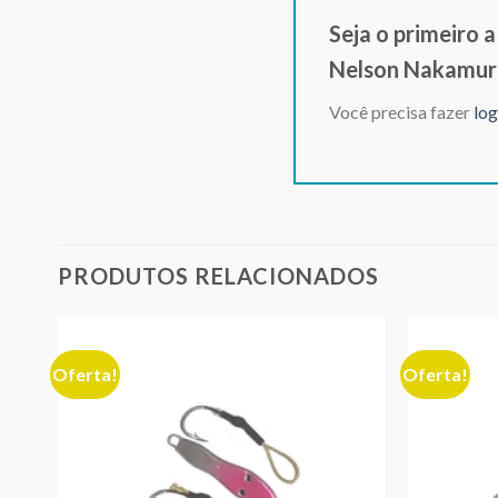
Seja o primeiro 
Nelson Nakamur
Você precisa fazer
log
PRODUTOS RELACIONADOS
Oferta!
Oferta!
nar
Adicionar
eus
aos meus
jos
desejos