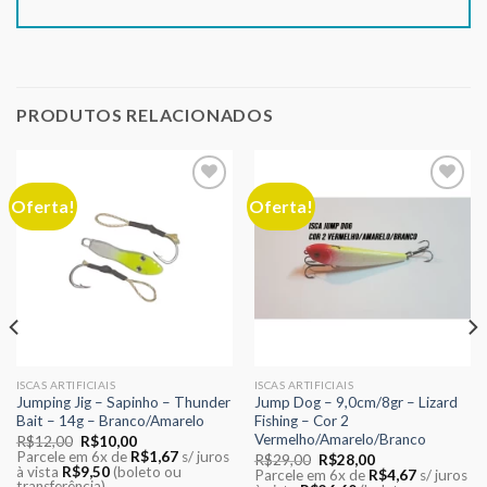
PRODUTOS RELACIONADOS
Oferta!
Oferta!
Adicionar
Adicionar
aos meus
aos meus
desejos
desejos
ISCAS ARTIFICIAIS
ISCAS ARTIFICIAIS
Jumping Jig – Sapinho – Thunder
Jump Dog – 9,0cm/8gr – Lizard
Bait – 14g – Branco/Amarelo
Fishing – Cor 2
Vermelho/Amarelo/Branco
O
O
R$
12,00
R$
10,00
preço
preço
Parcele em 6x de
R$
1,67
s/ juros
O
O
R$
29,00
R$
28,00
original
atual
à vista
R$
9,50
(boleto ou
preço
preço
Parcele em 6x de
R$
4,67
s/ juros
era:
é:
transferência)
original
atual