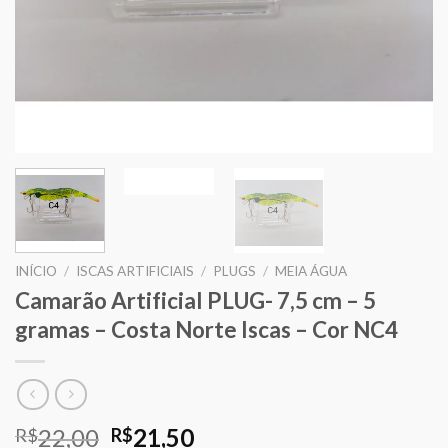
INÍCIO
/
ISCAS ARTIFICIAIS
/
PLUGS
/
MEIA ÁGUA
Camarão Artificial PLUG- 7,5 cm – 5
gramas – Costa Norte Iscas – Cor NC4
O
O
22,00
21,50
R$
R$