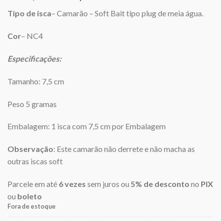
preço
preço
Tipo de isca
– Camarão – Soft Bait tipo plug de meia água.
original
atual
era:
é:
Cor
– NC4
R$22,00.
R$21,50.
Especificações:
Tamanho: 7,5 cm
Peso 5 gramas
Embalagem: 1 isca com 7,5 cm por Embalagem
Observação
: Este camarão não derrete e não macha as
outras iscas soft
Parcele em até
6 vezes
sem juros ou
5% de desconto
no
PIX
ou
boleto
Fora de estoque