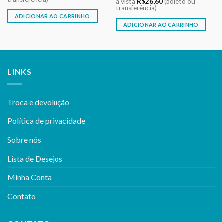
à vista
R$
26,60
(boleto ou
R$12,00.
R$10,00.
era:
é:
transferência)
R$29,00.
R$28,00.
ADICIONAR AO CARRINHO
ADICIONAR AO CARRINHO
LINKS
Troca e devolução
Política de privacidade
Sobre nós
Lista de Desejos
Minha Conta
Contato