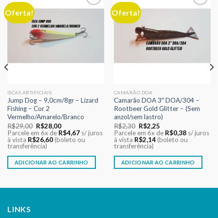
Oferta!
Oferta!
Adicionar
Adicionar
aos meus
aos meus
desejos
desejos
ISCAS ARTIFICIAIS
CAMARÃO DOA
Jump Dog – 9,0cm/8gr – Lizard
Camarão DOA 3″ DOA/304 –
Fishing – Cor 2
Rootbeer Gold Glitter – (Sem
Vermelho/Amarelo/Branco
anzol/sem lastro)
O
O
O
O
R$
29,00
R$
28,00
R$
2,30
R$
2,25
preço
preço
preço
preço
Parcele em 6x de
R$
4,67
s/ juros
Parcele em 6x de
R$
0,38
s/ juros
original
atual
original
atual
à vista
R$
26,60
(boleto ou
à vista
R$
2,14
(boleto ou
era:
é:
era:
é:
transferência)
transferência)
R$29,00.
R$28,00.
R$2,30.
R$2,25.
ADICIONAR AO CARRINHO
ADICIONAR AO CARRINHO
LINKS