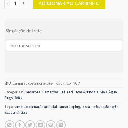
Camarão Artificial PLUG- 7,5 cm - 5 gramas - Costa Norte Iscas 
ADICIONAR AO CARRINHO
Simulação de frete
SKU:
Camarão costa norte plug- 7,5 cm-cor NC9
Categorias:
Camarões
,
Camarões Jig Head
,
Iscas Artificiais
,
Meia Água
,
Plugs
,
Softs
Tags:
camarao
,
camarão artificial
,
camarão plug
,
costa norte
,
costa norte
iscas artificiais