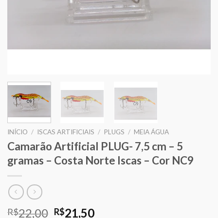
INÍCIO
/
ISCAS ARTIFICIAIS
/
PLUGS
/
MEIA ÁGUA
Camarão Artificial PLUG- 7,5 cm – 5
gramas – Costa Norte Iscas – Cor NC9
O
O
22,00
21,50
R$
R$