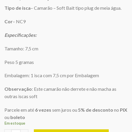
preço
preço
Tipo de isca
– Camarão – Soft Bait tipo plug de meia água.
original
atual
era:
é:
Cor
– NC9
R$22,00.
R$21,50.
Especificações:
Tamanho: 7,5 cm
Peso 5 gramas
Embalagem: 1 isca com 7,5 cm por Embalagem
Observação
: Este camarão não derrete e não macha as
outras iscas soft
Parcele em até
6 vezes
sem juros ou
5% de desconto
no
PIX
ou
boleto
Em estoque