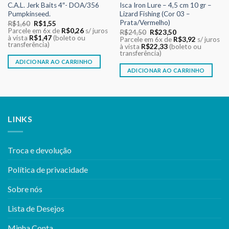
C.A.L. Jerk Baits 4″- DOA/356
Isca Iron Lure – 4,5 cm 10 gr –
Pumpkinseed.
Lizard Fishing (Cor 03 –
Prata/Vermelho)
O
O
R$
1,60
R$
1,55
preço
preço
Parcele em 6x de
R$
0,26
s/ juros
O
O
R$
24,50
R$
23,50
original
atual
à vista
R$
1,47
(boleto ou
preço
preço
Parcele em 6x de
R$
3,92
s/ juros
era:
é:
transferência)
original
atual
à vista
R$
22,33
(boleto ou
R$1,60.
R$1,55.
era:
é:
transferência)
R$24,50.
R$23,50.
ADICIONAR AO CARRINHO
ADICIONAR AO CARRINHO
LINKS
Troca e devolução
Política de privacidade
Sobre nós
Lista de Desejos
Minha Conta