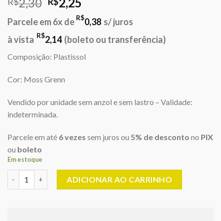
O
O
2,30
2,25
R$
R$
preço
preço
R$
Parcele em 6x de
0,38
s/ juros
original
atual
era:
é:
R$
à vista
2,14
(boleto ou transferência)
R$2,30.
R$2,25.
Composição: Plastissol
Cor: Moss Grenn
Vendido por unidade sem anzol e sem lastro – Validade:
indeterminada.
Parcele em até
6 vezes
sem juros ou
5% de desconto
no
PIX
ou
boleto
Em estoque
Camarão DOA 3" DOA/322 - Moss Green - (Sem anzol/sem lastr
ADICIONAR AO CARRINHO