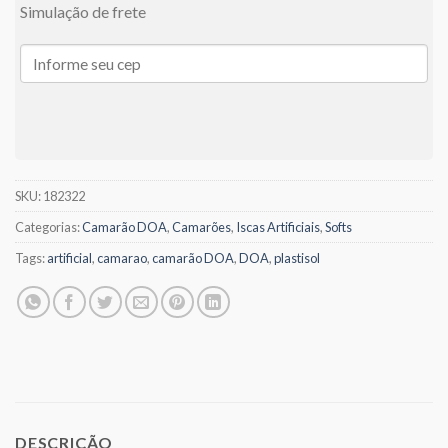
Simulação de frete
SKU:
182322
Categorias:
Camarão DOA
,
Camarões
,
Iscas Artificiais
,
Softs
Tags:
artificial
,
camarao
,
camarão DOA
,
DOA
,
plastisol
DESCRIÇÃO