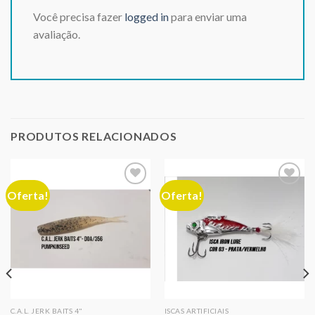
Você precisa fazer
logged in
para enviar uma
avaliação.
PRODUTOS RELACIONADOS
Oferta!
Oferta!
Adicionar
Adicionar
aos meus
aos meus
desejos
desejos
C.A.L. JERK BAITS 4"
ISCAS ARTIFICIAIS