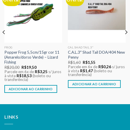
aos meus
aos meus
desejos
desejos
FROG
CAL SHAD TAIL 3"
Popper Frog 5,5cm/15gr cor 11
C.A.L.3″ Shad Tail DOA/404 New
(Amarelo/dorso Verde) – Lizard
Penny
Fishing
O
O
R$
1,60
R$
1,55
preço
preço
Parcele em 6x de
R$
0,26
s/ juros
O
O
R$
20,00
R$
19,50
original
atual
à vista
R$
1,47
(boleto ou
preço
preço
Parcele em 6x de
R$
3,25
s/ juros
era:
é:
transferência)
original
atual
à vista
R$
18,53
(boleto ou
R$1,60.
R$1,55.
era:
é:
transferência)
R$20,00.
R$19,50.
ADICIONAR AO CARRINHO
ADICIONAR AO CARRINHO
LINKS