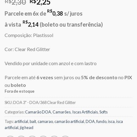
O
O
2,30
2,25
R$
R$
preço
preço
R$
Parcele em 6x de
0,38
s/ juros
original
atual
era:
é:
R$
à vista
2,14
(boleto ou transferência)
R$2,30.
R$2,25.
Composição: Plastissol
Cor: Clear Red Glitter
Vendido por unidade com anzol e com lastro
Parcele em até
6 vezes
sem juros ou
5% de desconto
no
PIX
ou
boleto
Fora de estoque
SKU:
DOA 3" - DOA/368 Clear Red Glitter
Categorias:
Camarão DOA
,
Camarões
,
Iscas Artificiais
,
Softs
Tags:
artificial
,
bait
,
camarao
,
camarão artificial
,
DOA
,
fundo
,
isca
,
isca
artificial
,
jig head