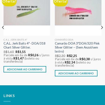
Oferta!
Oferta!
Adicionar
Adicionar
aos meus
aos meus
desejos
desejos
C.A.L. JERK BAITS 4"
CAMARÃO DOA
C.A.L. Jerk Baits 4″- DOA/318
Camarão DOA 3″DOA/320 Pink
Chart Silver Glitter.
Silver Glitter – (Sem Anzol/sem
lastro)
O
O
R$
1,60
R$
1,55
preço
preço
Parcele em 6x de
R$
0,26
s/ juros
O
O
R$
2,30
R$
2,25
original
atual
à vista
R$
1,47
(boleto ou
preço
preço
Parcele em 6x de
R$
0,38
s/ juros
era:
é:
transferência)
original
atual
à vista
R$
2,14
(boleto ou
R$1,60.
R$1,55.
era:
é:
transferência)
R$2,30.
R$2,25.
ADICIONAR AO CARRINHO
ADICIONAR AO CARRINHO
LINKS