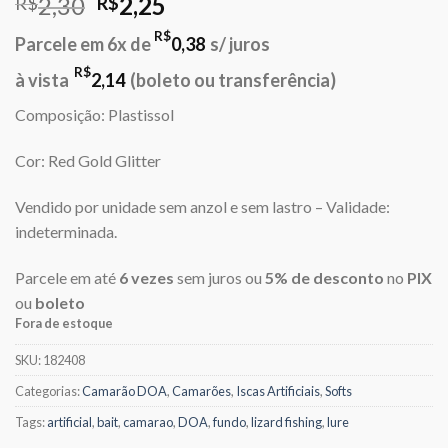
O
O
2,30
2,25
R$
R$
preço
preço
R$
Parcele em 6x de
0,38
s/ juros
original
atual
era:
é:
R$
à vista
2,14
(boleto ou transferência)
R$2,30.
R$2,25.
Composição: Plastissol
Cor: Red Gold Glitter
Vendido por unidade sem anzol e sem lastro – Validade:
indeterminada.
Parcele em até
6 vezes
sem juros ou
5% de desconto
no
PIX
ou
boleto
Fora de estoque
SKU:
182408
Categorias:
Camarão DOA
,
Camarões
,
Iscas Artificiais
,
Softs
Tags:
artificial
,
bait
,
camarao
,
DOA
,
fundo
,
lizard fishing
,
lure