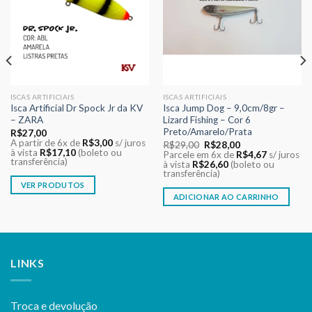
desejos
desejos
ISCAS ARTIFICIAIS
ISCAS ARTIFICIAIS
Isca Artificial Dr Spock Jr da KV
Isca Jump Dog – 9,0cm/8gr –
– ZARA
Lizard Fishing – Cor 6
Preto/Amarelo/Prata
R$
27,00
A partir de 6x de
R$
3,00
s/ juros
O
O
R$
29,00
R$
28,00
à vista
R$
17,10
(boleto ou
preço
preço
Parcele em 6x de
R$
4,67
s/ juros
transferência)
original
atual
à vista
R$
26,60
(boleto ou
era:
é:
transferência)
R$29,00.
R$28,00.
VER PRODUTOS
ADICIONAR AO CARRINHO
LINKS
Troca e devolução