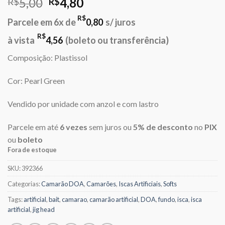
O
O
5,00
4,80
R$
R$
preço
preço
R$
Parcele em 6x de
0,80
s/ juros
original
atual
era:
é:
R$
à vista
4,56
(boleto ou transferência)
R$5,00.
R$4,80.
Composição: Plastissol
Cor: Pearl Green
Vendido por unidade com anzol e com lastro
Parcele em até
6 vezes
sem juros ou
5% de desconto
no
PIX
ou
boleto
Fora de estoque
SKU:
392366
Categorias:
Camarão DOA
,
Camarões
,
Iscas Artificiais
,
Softs
Tags:
artificial
,
bait
,
camarao
,
camarão artificial
,
DOA
,
fundo
,
isca
,
isca
artificial
,
jig head