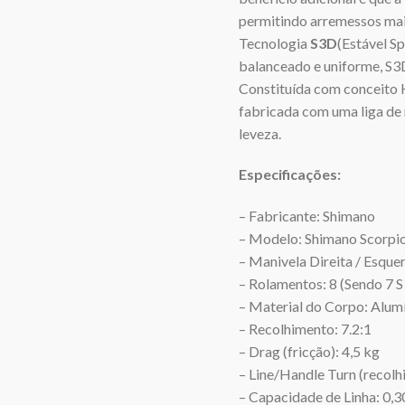
permitindo arremessos mai
Tecnologia
S3D
(Estável Sp
balanceado e uniforme, S3D
Constituída com conceito H
fabricada com uma liga de
leveza.
Especificações:
– Fabricante: Shimano
– Modelo: Shimano Scorp
– Manivela Direita / Esque
– Rolamentos: 8 (Sendo 7 S
– Material do Corpo: Alum
– Recolhimento: 7.2:1
– Drag (fricção): 4,5 kg
– Line/Handle Turn (recolh
– Capacidade de Linha: 0,