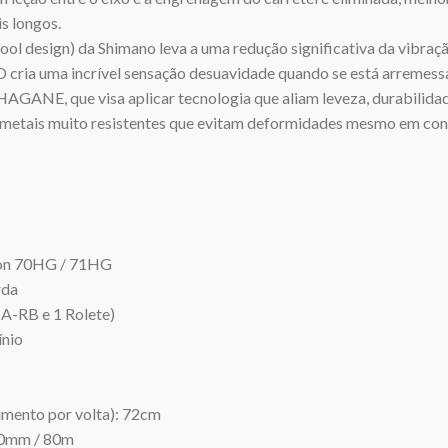
s longos.
ool design) da Shimano leva a uma redução significativa da vibraç
 cria uma incrível sensação desuavidade quando se está arremess
AGANE, que visa aplicar tecnologia que aliam leveza, durabilidad
 metais muito resistentes que evitam deformidades mesmo em cond
ion 70HG / 71HG
rda
 A-RB e 1 Rolete)
ínio
imento por volta): 72cm
30mm / 80m