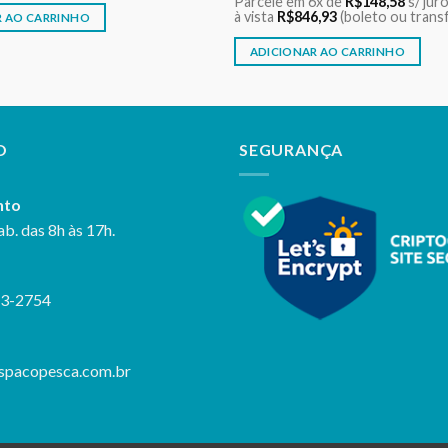
Parcele em 6x de
R$
148,58
s/ jur
230,00.
R$229,50.
original
atual
à vista
R$
846,93
(boleto ou trans
R AO CARRINHO
era:
é:
R$900,00.
R$891,50.
ADICIONAR AO CARRINHO
O
SEGURANÇA
nto
ab. das 8h às 17h.
23-2754
spacopesca.com.br