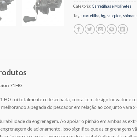
Categoria:
Carretilhas e Molinetes
Tags:
carretilha
,
hg
,
scorpion
,
shiman
produtos
rpion 71HG
1 HG foi totalmente redesenhada, conta com design inovador e t
elhorando a pegada do pescador em relação ao conjunto vara x c
durabilidade da engrenagem. Ao apoiar o pinhão em ambas as ex
engrenagem de acionamento. Isso significa que as engrenagens vã
a fricção entre o eixo e a engrenagem do carretel é eliminada, mel