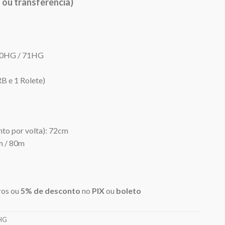
 ou transferência)
 70HG / 71HG
B e 1 Rolete)
nto por volta): 72cm
m / 80m
ros ou
5% de desconto
no
PIX
ou
boleto
1HG