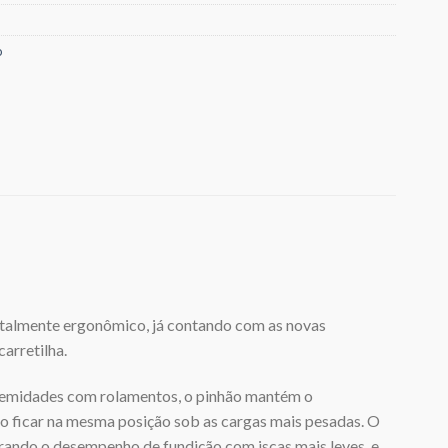
o
otalmente ergonômico, já contando com as novas
arretilha.
tremidades com rolamentos, o pinhão mantém o
o ficar na mesma posição sob as cargas mais pesadas. O
horando o desempenho de fundição com iscas mais leves, e