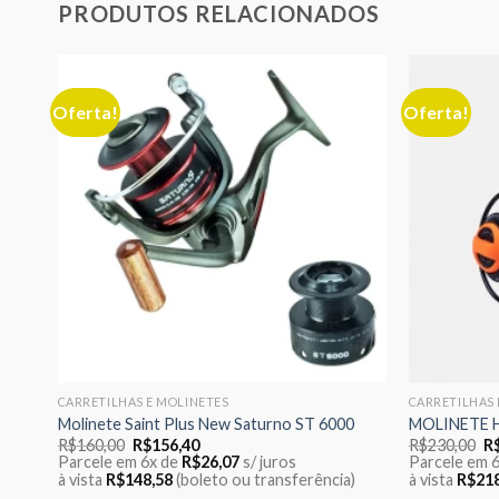
PRODUTOS RELACIONADOS
Oferta!
Oferta!
nar
Adicionar
eus
aos meus
jos
desejos
CARRETILHAS E MOLINETES
CARRETILHAS 
ira
Molinete Saint Plus New Saturno ST 6000
MOLINETE HI
O
O
O
R$
160,00
R$
156,40
R$
230,00
R
preço
preço
p
Parcele em 6x de
R$
26,07
s/ juros
Parcele em 
original
atual
or
à vista
R$
148,58
(boleto ou transferência)
à vista
R$
21
era:
é:
er