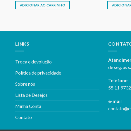
R$160,00.
R$156,40.
R$
ADICIONAR AO CARRINHO
ADICIONA
LINKS
CONTAT
Atendime
Troca e devolução
de seg. às s
Política de privacidade
Telefone
Sobre nós
55 11 973
Lista de Desejos
e-mail
Minha Conta
contato@e
Contato