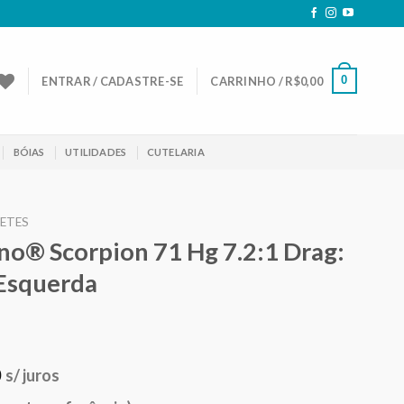
0
ENTRAR / CADASTRE-SE
CARRINHO /
R$
0,00
BÓIAS
UTILIDADES
CUTELARIA
NETES
no® Scorpion 71 Hg 7.2:1 Drag:
 Esquerda
0
s/ juros