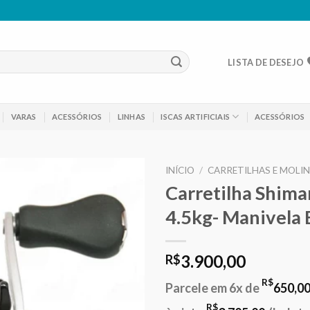
LISTA DE DESEJO
VARAS
ACESSÓRIOS
LINHAS
ISCAS ARTIFICIAIS
ACESSÓRIOS
INÍCIO
/
CARRETILHAS E MOLI
Carretilha Shima
Adicionar
4.5kg- Manivela
aos meus
desejos
3.900,00
R$
R$
Parcele em 6x de
650,0
R$