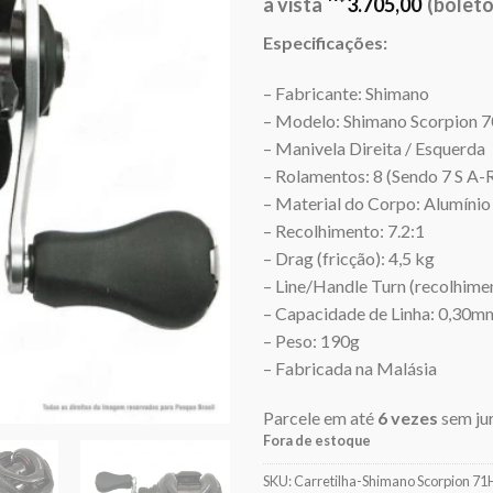
à vista
3.705,00
(boleto
Especificações:
– Fabricante: Shimano
– Modelo: Shimano Scorpion
– Manivela Direita / Esquerda
– Rolamentos: 8 (Sendo 7 S A-R
– Material do Corpo: Alumínio
– Recolhimento: 7.2:1
– Drag (fricção): 4,5 kg
– Line/Handle Turn (recolhime
– Capacidade de Linha: 0,30m
– Peso: 190g
– Fabricada na Malásia
Parcele em até
6 vezes
sem ju
Fora de estoque
SKU:
Carretilha-Shimano Scorpion 7