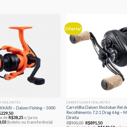
Oferta!
Adicionar
aos meus
desejos
E MOLINETES
CARRETILHAS E MOLINETES
Carretilha Daisen Shotokan Rel d
KARI – Daisen Fishing – 5000
Recolhimento 7.2:1 Drag 6 kg – M
O
$
229,50
reço
preço
Direita
6x de
R$
38,25
s/ juros
iginal
atual
8,03
(boleto ou transferência)
O
O
R$
900,00
R$
891,50
a:
é:
preço
preço