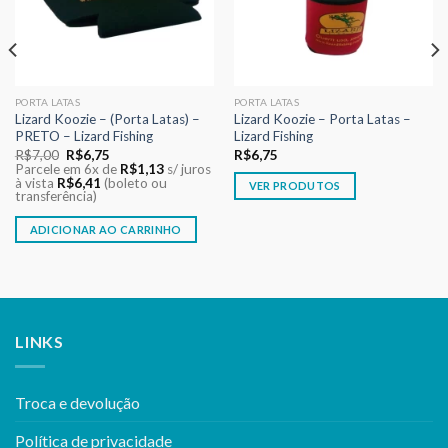
PORTA LATAS
PORTA LATAS
Lizard Koozie – (Porta Latas) –
Lizard Koozie – Porta Latas –
PRETO – Lizard Fishing
Lizard Fishing
O
O
R$
7,00
R$
6,75
R$
6,75
preço
preço
Parcele em 6x de
R$
1,13
s/ juros
original
atual
à vista
R$
6,41
(boleto ou
VER PRODUTOS
era:
é:
transferência)
R$7,00.
R$6,75.
ADICIONAR AO CARRINHO
LINKS
Troca e devolução
Política de privacidade