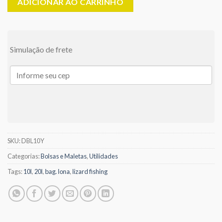
ADICIONAR AO CARRINHO
Simulação de frete
SKU:
DBL10Y
Categorias:
Bolsas e Maletas
,
Utilidades
Tags:
10l
,
20l
,
bag. lona
,
lizard fishing