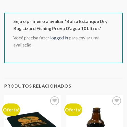
Seja o primeiro a avaliar “Bolsa Estanque Dry
Bag Lizard Fishing Prova D’agua 10 Litros”
Você precisa fazer
logged in
para enviar uma
avaliação.
PRODUTOS RELACIONADOS
Oferta!
Oferta!
Adicionar
Adicionar
aos meus
aos meus
desejos
desejos