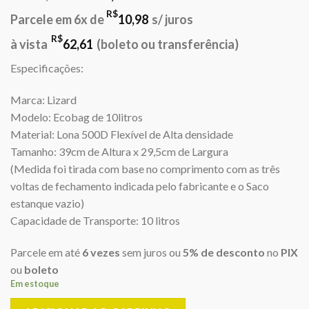
preço
preço
R$
Parcele em 6x de
10,98
s/ juros
original
atual
era:
é:
R$
à vista
62,61
(boleto ou transferência)
R$67,00.
R$65,90.
Especificações:
Marca: Lizard
Modelo: Ecobag de 10litros
Material: Lona 500D Flexível de Alta densidade
Tamanho: 39cm de Altura x 29,5cm de Largura
(Medida foi tirada com base no comprimento com as três
voltas de fechamento indicada pelo fabricante e o Saco
estanque vazio)
Capacidade de Transporte: 10 litros
Parcele em até
6 vezes
sem juros ou
5% de desconto
no
PIX
ou
boleto
Em estoque