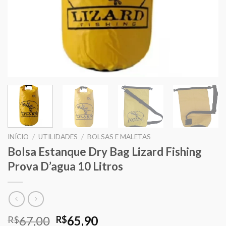
INÍCIO
/
UTILIDADES
/
BOLSAS E MALETAS
Bolsa Estanque Dry Bag Lizard Fishing
Prova D’agua 10 Litros
O
O
67,00
65,90
R$
R$