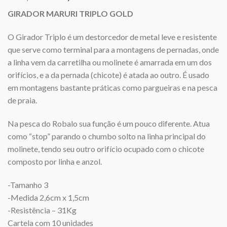
preço
preço
GIRADOR MARURI TRIPLO GOLD
original
atual
era:
é:
O Girador Triplo é um destorcedor de metal leve e resistente
R$8,60.
R$8,50.
que serve como terminal para a montagens de pernadas, onde
a linha vem da carretilha ou molinete é amarrada em um dos
orifícios, e a da pernada (chicote) é atada ao outro. É usado
em montagens bastante práticas como pargueiras e na pesca
de praia.
Na pesca do Robalo sua função é um pouco diferente. Atua
como “stop” parando o chumbo solto na linha principal do
molinete, tendo seu outro orifício ocupado com o chicote
composto por linha e anzol.
-Tamanho 3
-Medida 2,6cm x 1,5cm
-Resistência – 31Kg
Cartela com 10 unidades