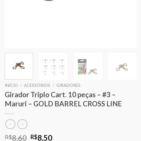
INÍCIO
/
ACESSÓRIOS
/
GIRADORES
Girador Triplo Cart. 10 peças – #3 –
Maruri – GOLD BARREL CROSS LINE
O
O
8,60
8,50
R$
R$