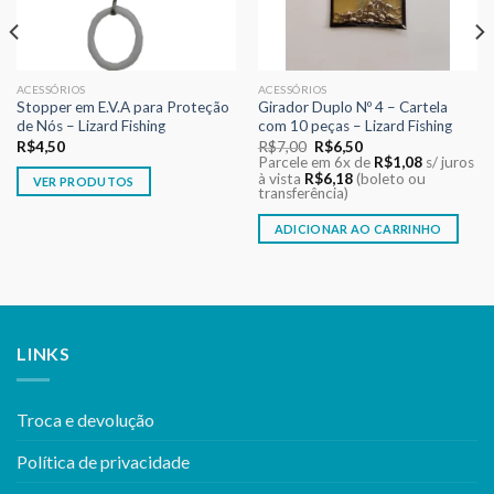
ACESSÓRIOS
ACESSÓRIOS
Stopper em E.V.A para Proteção
Girador Duplo Nº 4 – Cartela
de Nós – Lizard Fishing
com 10 peças – Lizard Fishing
O
O
R$
4,50
R$
7,00
R$
6,50
preço
preço
Parcele em 6x de
R$
1,08
s/ juros
original
atual
à vista
R$
6,18
(boleto ou
VER PRODUTOS
era:
é:
transferência)
R$7,00.
R$6,50.
ADICIONAR AO CARRINHO
LINKS
Troca e devolução
Política de privacidade