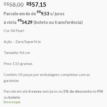
O
O
58,00
57,15
R$
R$
preço
preço
R$
Parcele em 6x de
9,53
s/ juros
original
atual
era:
é:
R$
à vista
54,29
(boleto ou transferência)
R$58,00.
R$57,15.
Cor 04 Pearl
Ação – Zara/Superfície
Tamanho 9,6 cm
Peso 13,5 gramas
Contém: 01 peças por embalagem, completas com as
garateias
Parcele em até
6 vezes
sem juros ou
5% de desconto
no
PIX
ou
boleto
Em estoque