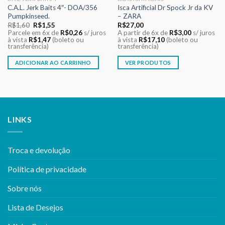
C.A.L. Jerk Baits 4″- DOA/356
Isca Artificial Dr Spock Jr da KV
Pumpkinseed.
– ZARA
O
O
R$
1,60
R$
1,55
R$
27,00
preço
preço
Parcele em 6x de
R$
0,26
s/ juros
A partir de 6x de
R$
3,00
s/ juros
original
atual
à vista
R$
1,47
(boleto ou
à vista
R$
17,10
(boleto ou
era:
é:
transferência)
transferência)
R$1,60.
R$1,55.
ADICIONAR AO CARRINHO
VER PRODUTOS
LINKS
Troca e devolução
Política de privacidade
Sobre nós
Lista de Desejos