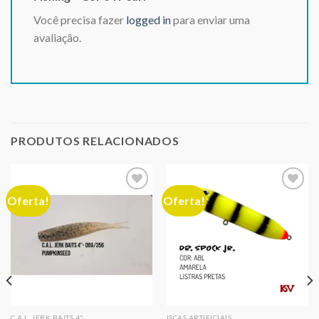
Você precisa fazer
logged in
para enviar uma
avaliação.
PRODUTOS RELACIONADOS
Oferta!
Oferta!
Adicionar
Adicionar
aos meus
aos meus
desejos
desejos
C.A.L. JERK BAITS 4"
ISCAS ARTIFICIAIS