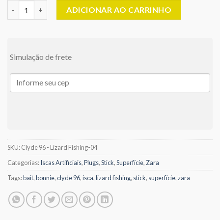
Isca Artificial Clyde 96 - Superfície Stick/Zara - 9,6cm/13,5gr - L
ADICIONAR AO CARRINHO
Simulação de frete
SKU:
Clyde 96 - Lizard Fishing-04
Categorias:
Iscas Artificiais
,
Plugs
,
Stick
,
Superfície
,
Zara
Tags:
bait
,
bonnie
,
clyde 96
,
isca
,
lizard fishing
,
stick
,
superfície
,
zara