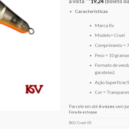
era:
é:
à vista
19,24
(boleto ou
R$22,00.
R$
Características
Marca Kv
Modelo= Cruel
Comprimento = 7
Peso = 10 grama
Formato de venda
garateias)
Ação Superfície/
Cor = Transparen
Parcele em até
6 vezes
sem ju
Fora de estoque
SKU:
Cruel-05