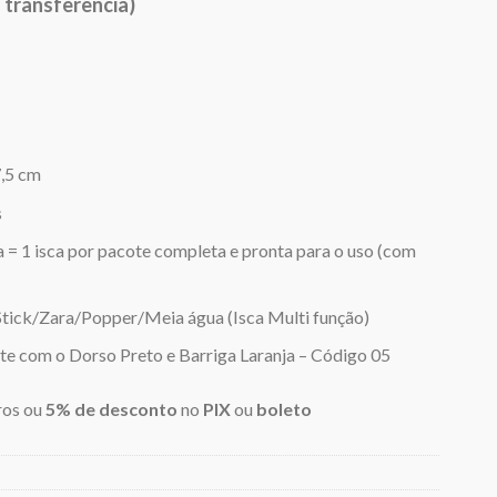
 transferência)
20,25.
,5 cm
s
 = 1 isca por pacote completa e pronta para o uso (com
Stick/Zara/Popper/Meia água (Isca Multi função)
te com o Dorso Preto e Barriga Laranja – Código 05
ros ou
5% de desconto
no
PIX
ou
boleto