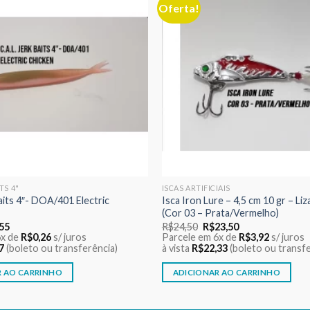
Oferta!
Adicionar
aos meus
desejos
ITS 4"
ISCAS ARTIFICIAIS
Baits 4″- DOA/401 Electric
Isca Iron Lure – 4,5 cm 10 gr – Liz
(Cor 03 – Prata/Vermelho)
O
O
O
,55
R$
24,50
R$
23,50
o
preço
preço
preço
6x de
R$
0,26
s/ juros
Parcele em 6x de
R$
3,92
s/ juros
nal
atual
original
atual
7
(boleto ou transferência)
à vista
R$
22,33
(boleto ou transfe
é:
era:
é:
60.
R$1,55.
R$24,50.
R$23,50.
R AO CARRINHO
ADICIONAR AO CARRINHO