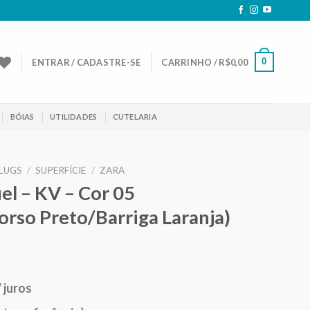
0
ENTRAR / CADASTRE-SE
CARRINHO /
R$
0,00
BÓIAS
UTILIDADES
CUTELARIA
LUGS
/
SUPERFÍCIE
/
ZARA
uel – KV – Cor 05
rso Preto/Barriga Laranja)
eço
/ juros
ual