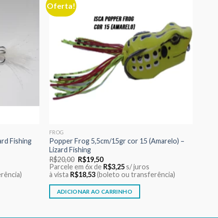
Oferta!
Adicionar
Adicionar
aos meus
aos meus
desejos
desejos
FROG
ard Fishing
Popper Frog 5,5cm/15gr cor 15 (Amarelo) –
Lizard Fishing
O
O
R$
20,00
R$
19,50
preço
preço
Parcele em 6x de
R$
3,25
s/ juros
original
atual
rência)
à vista
R$
18,53
(boleto ou transferência)
era:
é:
R$20,00.
R$19,50.
ADICIONAR AO CARRINHO