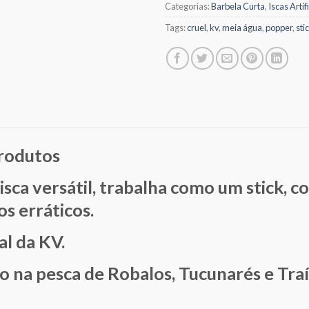
Categorias:
Barbela Curta
,
Iscas Artif
Tags:
cruel
,
kv
,
meia água
,
popper
,
sti
produtos
i
sca versátil, trabalha como um stick,
 erráticos.
al da KV.
 na pesca de Robalos, Tucunarés e Traí