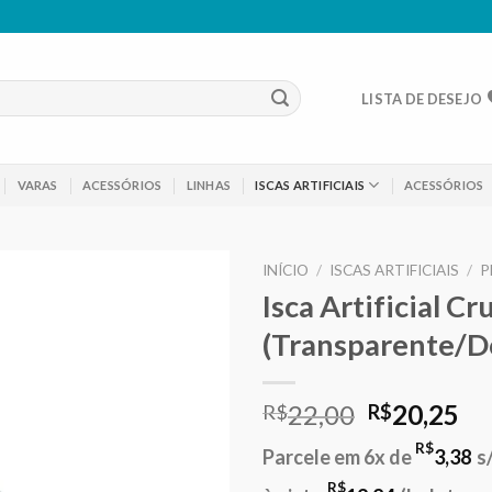
LISTA DE DESEJO
VARAS
ACESSÓRIOS
LINHAS
ISCAS ARTIFICIAIS
ACESSÓRIOS
INÍCIO
/
ISCAS ARTIFICIAIS
/
P
Isca Artificial Cr
Adicionar
(Transparente/Do
aos meus
desejos
O
O
22,00
20,25
R$
R$
preço
pr
R$
Parcele em 6x de
3,38
s
original
at
R$