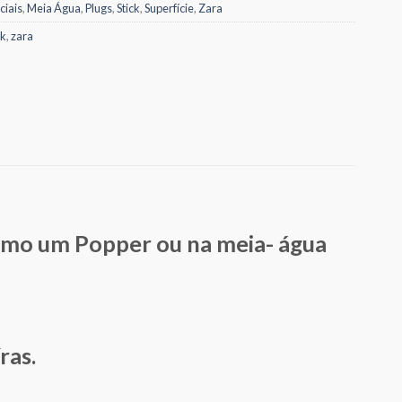
iciais
,
Meia Água
,
Plugs
,
Stick
,
Superfície
,
Zara
ck
,
zara
 como um Popper ou na meia- água
ras.