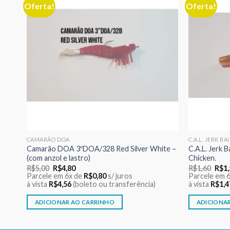
Oferta!
Oferta!
nar
Adicionar
eus
aos meus
jos
desejos
CAMARÃO DOA
C.A.L. JERK BA
Cor 2
Camarão DOA 3″DOA/328 Red Silver White –
C.A.L. Jerk 
(com anzol e lastro)
Chicken.
O
O
O
R$
5,00
R$
4,80
R$
1,60
R$
1
preço
preço
preç
Parcele em 6x de
R$
0,80
s/ juros
Parcele em 
original
atual
origi
à vista
R$
4,56
(boleto ou transferência)
à vista
R$
1,4
era:
é:
era:
R$5,00.
R$4,80.
R$1,
ADICIONAR AO CARRINHO
ADICIONA