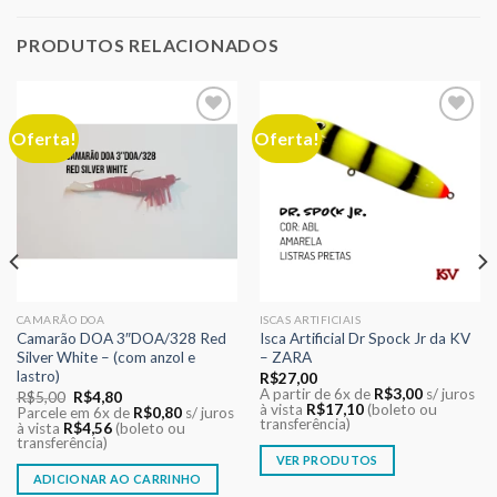
PRODUTOS RELACIONADOS
Oferta!
Oferta!
Adicionar
Adicionar
aos meus
aos meus
desejos
desejos
CAMARÃO DOA
ISCAS ARTIFICIAIS
Camarão DOA 3″DOA/328 Red
Isca Artificial Dr Spock Jr da KV
Silver White – (com anzol e
– ZARA
lastro)
R$
27,00
A partir de 6x de
R$
3,00
s/ juros
O
O
R$
5,00
R$
4,80
à vista
R$
17,10
(boleto ou
preço
preço
Parcele em 6x de
R$
0,80
s/ juros
transferência)
original
atual
à vista
R$
4,56
(boleto ou
era:
é:
transferência)
R$5,00.
R$4,80.
VER PRODUTOS
ADICIONAR AO CARRINHO