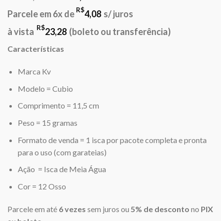
preço
preço
R$
Parcele em 6x de
4,08
s/ juros
original
atual
era:
é:
R$
à vista
23,28
(boleto ou transferência)
R$27,00.
R$24,50.
Características
Marca Kv
Modelo = Cubio
Comprimento = 11,5 cm
Peso = 15 gramas
Formato de venda = 1 isca por pacote completa e pronta
para o uso (com garateias)
Ação = Isca de Meia Água
Cor = 12 Osso
Parcele em até
6 vezes
sem juros ou
5% de desconto
no
PIX