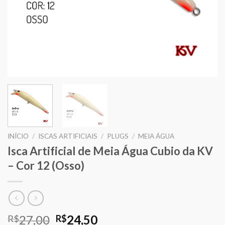
INÍCIO
/
ISCAS ARTIFICIAIS
/
PLUGS
/
MEIA ÁGUA
Isca Artificial de Meia Água Cubio da KV
– Cor 12 (Osso)
O
O
27,00
24,50
R$
R$