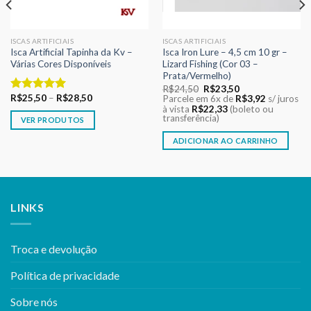
ISCAS ARTIFICIAIS
ISCAS ARTIFICIAIS
Isca Artificial Tapinha da Kv –
Isca Iron Lure – 4,5 cm 10 gr –
Várias Cores Disponíveis
Lizard Fishing (Cor 03 –
Prata/Vermelho)
O
O
R$
24,50
R$
23,50
preço
preço
R$
25,50
–
R$
28,50
Parcele em 6x de
R$
3,92
s/ juros
Avaliação
original
atual
à vista
R$
22,33
(boleto ou
5.00
de 5
era:
é:
transferência)
VER PRODUTOS
R$24,50.
R$23,50.
ADICIONAR AO CARRINHO
LINKS
Troca e devolução
Política de privacidade
Sobre nós