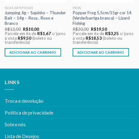
ISCAS ARTIFICIAIS
FROG
Jumping Jig – Sapinho – Thunder
Popper Frog 5,5cm/15gr cor 14
Bait – 14g – Rosa , Roxo e
(Verde/barriga branca) – Lizard
Branco
Fishing
O
O
O
O
R$
12,00
R$
10,00
R$
20,00
R$
19,50
preço
preço
preço
preço
Parcele em 6x de
R$
1,67
s/ juros
Parcele em 6x de
R$
3,25
s/ juros
original
atual
original
atual
à vista
R$
9,50
(boleto ou
à vista
R$
18,53
(boleto ou
era:
é:
era:
é:
transferência)
transferência)
R$12,00.
R$10,00.
R$20,00.
R$19,50.
ADICIONAR AO CARRINHO
ADICIONAR AO CARRINHO
LINKS
Troca e devolução
Política de privacidade
Sobre nós
Lista de Desejos