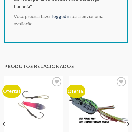
Laranja”
Você precisa fazer
logged in
para enviar uma
avaliação.
PRODUTOS RELACIONADOS
Oferta!
Oferta!
Adicionar
Adicionar
aos meus
aos meus
desejos
desejos