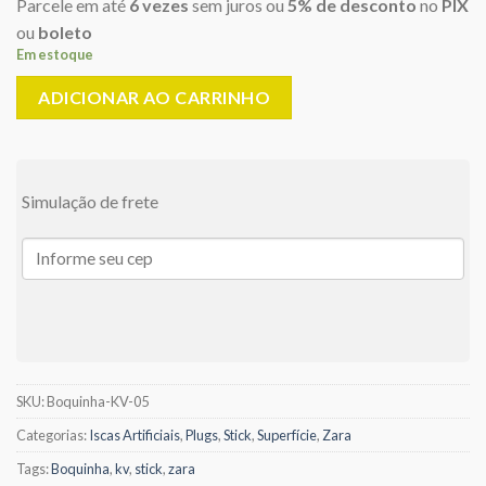
Parcele em até
6 vezes
sem juros ou
5% de desconto
no
PIX
ou
boleto
Em estoque
ADICIONAR AO CARRINHO
Simulação de frete
SKU:
Boquinha-KV-05
Categorias:
Iscas Artificiais
,
Plugs
,
Stick
,
Superfície
,
Zara
Tags:
Boquinha
,
kv
,
stick
,
zara