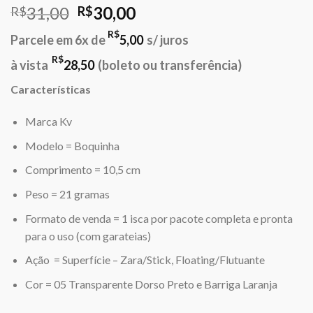
O
O
31,00
30,00
R$
R$
preço
preço
R$
Parcele em 6x de
5,00
s/ juros
original
atual
era:
é:
R$
à vista
28,50
(boleto ou transferência)
R$31,00.
R$30,00.
Características
Marca Kv
Modelo = Boquinha
Comprimento = 10,5 cm
Peso = 21 gramas
Formato de venda = 1 isca por pacote completa e pronta
para o uso (com garateias)
Ação = Superfície – Zara/Stick, Floating/Flutuante
Cor = 05 Transparente Dorso Preto e Barriga Laranja