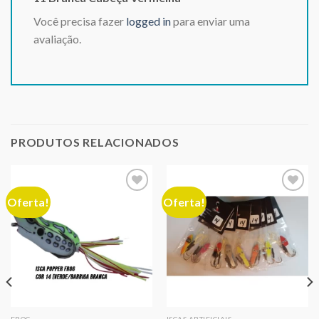
Você precisa fazer
logged in
para enviar uma
avaliação.
PRODUTOS RELACIONADOS
Oferta!
Oferta!
Adicionar
Adicionar
aos meus
aos meus
desejos
desejos
FROG
ISCAS ARTIFICIAIS