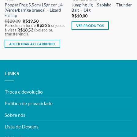
Popper Frog 5,5cm/15gr cor 14
Jumping Jig – Sapinho – Thunder
(Verde/barriga branca) – Lizard
Bait – 14g
Fishing
R$
10,00
O
O
R$
20,00
R$
19,50
preço
preço
Parcele em 6x de
R$
3,25
s/ juros
VER PRODUTOS
original
atual
à vista
R$
18,53
(boleto ou
era:
é:
transferência)
R$20,00.
R$19,50.
ADICIONAR AO CARRINHO
LINKS
Troca e devolução
Política de privacidade
Sobre nós
Lista de Desejos