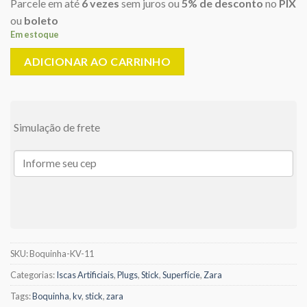
Parcele em até
6 vezes
sem juros ou
5% de desconto
no
PIX
ou
boleto
Em estoque
ADICIONAR AO CARRINHO
Simulação de frete
SKU:
Boquinha-KV-11
Categorias:
Iscas Artificiais
,
Plugs
,
Stick
,
Superfície
,
Zara
Tags:
Boquinha
,
kv
,
stick
,
zara