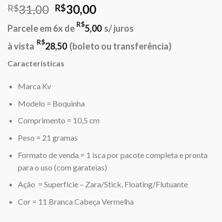
O
O
31,00
30,00
R$
R$
preço
preço
R$
Parcele em 6x de
5,00
s/ juros
original
atual
era:
é:
R$
à vista
28,50
(boleto ou transferência)
R$31,00.
R$30,00.
Características
Marca Kv
Modelo = Boquinha
Comprimento = 10,5 cm
Peso = 21 gramas
Formato de venda = 1 isca por pacote completa e pronta
para o uso (com garateias)
Ação = Superfície – Zara/Stick, Floating/Flutuante
Cor = 11 Branca Cabeça Vermelha