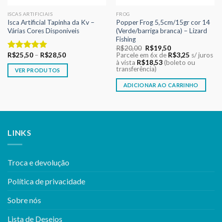
ISCAS ARTIFICIAIS
FROG
Isca Artificial Tapinha da Kv –
Popper Frog 5,5cm/15gr cor 14
Várias Cores Disponíveis
(Verde/barriga branca) – Lizard
Fishing
O
O
R$
20,00
R$
19,50
preço
preço
R$
25,50
–
R$
28,50
Parcele em 6x de
R$
3,25
s/ juros
Avaliação
original
atual
à vista
R$
18,53
(boleto ou
5.00
de 5
era:
é:
transferência)
VER PRODUTOS
R$20,00.
R$19,50.
ADICIONAR AO CARRINHO
LINKS
Troca e devolução
Política de privacidade
Sobre nós
Lista de Desejos