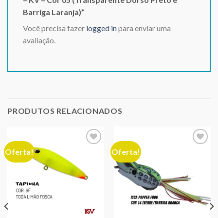
Barriga Laranja)”
Você precisa fazer
logged in
para enviar uma
avaliação.
PRODUTOS RELACIONADOS
Oferta!
Oferta!
Adicionar
Adicionar
aos meus
aos meus
desejos
desejos