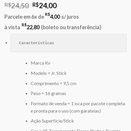
O
O
24,50
24,00
R$
R$
preço
preço
R$
Parcele em 6x de
4,00
s/ juros
original
atual
era:
é:
R$
à vista
22,80
(boleto ou transferência)
R$24,50.
R$24,00.
Características
Marca Kv
Modelo = Jr. Stick
Comprimento = 9,5 cm
Peso = 16 gramas
Formato de venda = 1 isca por pacote completa
e pronta para o uso (com garateias)
Ação Superfície/Stick
Cor = 05 Transparente Dorso Preto e Barriga