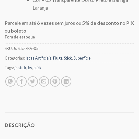
Laranja
Parcele em até
6 vezes
sem juros ou
5% de desconto
no
PIX
ou
boleto
Fora de estoque
SKU:
Jr. Stick-KV-05
Categorias:
Iscas Artificiais
,
Plugs
,
Stick
,
Superfície
Tags:
jr. stick
,
kv
,
stick
DESCRIÇÃO