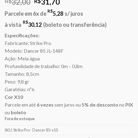
O
O
32,00
31,70
R$
R$
preço
preço
R$
Parcele em 6x de
5,28
s/ juros
original
atual
era:
é:
R$
à vista
30,12
(boleto ou transferência)
R$32,00.
R$31,70.
Especificações:
Fabricante: Strike Pro
Modelo: Dancer 85 JL-148F
Ação: Meia água
Profundidade de trabalho: 0m – 0,8m
Tamanho: 8,5cm
Peso: 9,8 gr
Garatéias: nº6
Cor X10
Parcele em até
6 vezes
sem juros ou
5% de desconto
no
PIX
ou
boleto
Fora de estoque
SKU:
Strike Pro - Dancer 85-x10