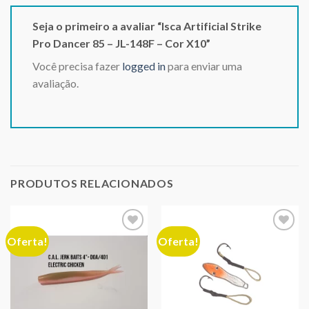
Seja o primeiro a avaliar “Isca Artificial Strike
Pro Dancer 85 – JL-148F – Cor X10”
Você precisa fazer
logged in
para enviar uma
avaliação.
PRODUTOS RELACIONADOS
Oferta!
Oferta!
Adicionar
Adicionar
aos meus
aos meus
desejos
desejos