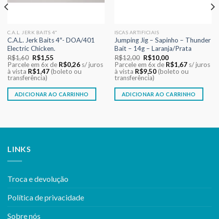
C.A.L. JERK BAITS 4"
ISCAS ARTIFICIAIS
C.A.L. Jerk Baits 4″- DOA/401
Jumping Jig – Sapinho – Thunder
Electric Chicken.
Bait – 14g – Laranja/Prata
O
O
O
O
R$
1,60
R$
1,55
R$
12,00
R$
10,00
preço
preço
preço
preço
Parcele em 6x de
R$
0,26
s/ juros
Parcele em 6x de
R$
1,67
s/ juros
original
atual
original
atual
à vista
R$
1,47
(boleto ou
à vista
R$
9,50
(boleto ou
era:
é:
era:
é:
transferência)
transferência)
R$1,60.
R$1,55.
R$12,00.
R$10,00.
ADICIONAR AO CARRINHO
ADICIONAR AO CARRINHO
LINKS
Troca e devolução
Política de privacidade
Sobre nós