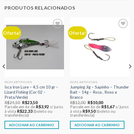
PRODUTOS RELACIONADOS
Oferta!
Oferta!
Adicionar
Adicionar
aos meus
aos meus
desejos
desejos
ISCAS ARTIFICIAIS
ISCAS ARTIFICIAIS
Isca Iron Lure – 4,5 cm 10 gr –
Jumping Jig – Sapinho – Thunder
Lizard Fishing (Cor 02 –
Bait – 14g – Rosa , Roxo e
Prata/Verde)
Branco
O
O
O
O
R$
24,50
R$
23,50
R$
12,00
R$
10,00
preço
preço
preço
preço
Parcele em 6x de
R$
3,92
s/ juros
Parcele em 6x de
R$
1,67
s/ juros
original
atual
original
atual
à vista
R$
22,33
(boleto ou
à vista
R$
9,50
(boleto ou
era:
é:
era:
é:
transferência)
transferência)
R$24,50.
R$23,50.
R$12,00.
R$10,00.
ADICIONAR AO CARRINHO
ADICIONAR AO CARRINHO