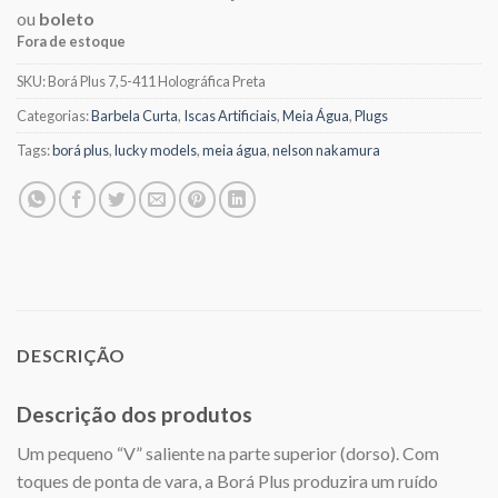
ou
boleto
Fora de estoque
SKU:
Borá Plus 7,5-411 Holográfica Preta
Categorias:
Barbela Curta
,
Iscas Artificiais
,
Meia Água
,
Plugs
Tags:
borá plus
,
lucky models
,
meia água
,
nelson nakamura
DESCRIÇÃO
Descrição dos produtos
Um pequeno “V” saliente na parte superior (dorso). Com
toques de ponta de vara, a Borá Plus produzira um ruído