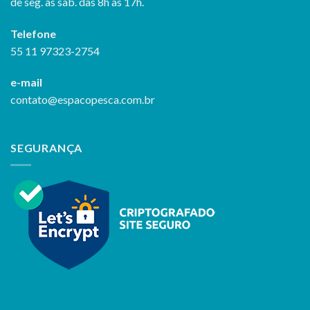
de seg. às sab. das 8h às 17h.
Telefone
55 11 97323-2754
e-mail
contato@espacopesca.com.br
SEGURANÇA