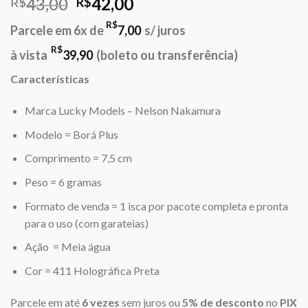
O
O
43,00
42,00
R$
R$
preço
preço
R$
Parcele em 6x de
7,00
s/ juros
original
atual
era:
é:
R$
à vista
39,90
(boleto ou transferência)
R$43,00.
R$42,00.
Características
Marca Lucky Models – Nelson Nakamura
Modelo = Borá Plus
Comprimento = 7,5 cm
Peso = 6 gramas
Formato de venda = 1 isca por pacote completa e pronta
para o uso (com garateias)
Ação = Meia água
Cor = 411 Holográfica Preta
Parcele em até
6 vezes
sem juros ou
5% de desconto
no
PIX