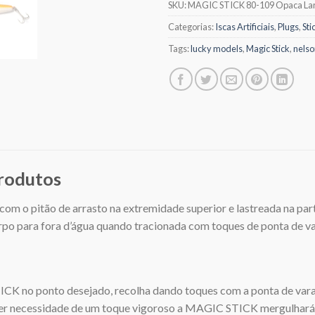
SKU:
MAGIC STICK 80-109 Opaca La
Categorias:
Iscas Artificiais
,
Plugs
,
Sti
Tags:
lucky models
,
Magic Stick
,
nels
produtos
e com o pitão de arrasto na extremidade superior e lastreada na part
 para fora d’água quando tracionada com toques de ponta de vara
K no ponto desejado, recolha dando toques com a ponta de vara,
uver necessidade de um toque vigoroso a MAGIC STICK mergulhará 