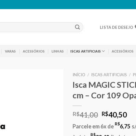
LISTA DE DESEJO
VARAS
ACESSÓRIOS
LINHAS
ISCAS ARTIFICIAIS
ACESSÓRIOS
INÍCIO
/
ISCAS ARTIFICIAIS
/
P
Isca MAGIC STIC
Adicionar
cm – Cor 109 Opa
aos meus
desejos
O
O
41,00
40,50
R$
R$
preço
pr
R$
Parcele em 6x de
6,75
s
original
at
R$