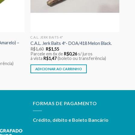
C.A.L. JERK BAITS 4"
Amarelo) –
C.A.L. Jerk Baits 4″- DOA/418 Melon Black.
O
O
R$
1,60
R$
1,55
preço
preço
Parcele em 6x de
R$
0,26
s/ juros
original
atual
à vista
R$
1,47
(boleto ou transferência)
era:
é:
rência)
R$1,60.
R$1,55.
ADICIONAR AO CARRINHO
FORMAS DE PAGAMENTO
Crédito, débito e Boleto Bancário