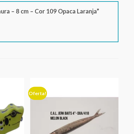
mura – 8 cm – Cor 109 Opaca Laranja”
Oferta!
Adicionar
Adicionar
aos meus
aos meus
desejos
desejos