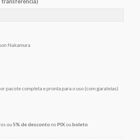
 transferência)
40,50.
lson Nakamura
por pacote completa e pronta para o uso (com garateias)
ros ou
5% de desconto
no
PIX
ou
boleto