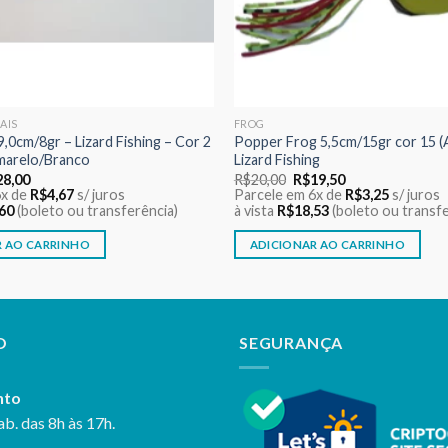
IAIS
FROG
,0cm/8gr – Lizard Fishing – Cor 2
Popper Frog 5,5cm/15gr cor 15 (
marelo/Branco
Lizard Fishing
O
O
O
28,00
R$
20,00
R$
19,50
ço
preço
preço
preço
6x de
R$
4,67
s/ juros
Parcele em 6x de
R$
3,25
s/ juros
ginal
atual
original
atual
60
(boleto ou transferência)
à vista
R$
18,53
(boleto ou transfe
:
é:
era:
é:
9,00.
R$28,00.
R$20,00.
R$19,50.
R AO CARRINHO
ADICIONAR AO CARRINHO
O
SEGURANÇA
nto
ab. das 8h às 17h.