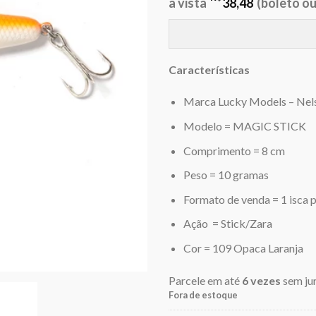
era:
é:
à vista
38,48
(boleto ou
R$41,00.
R$
Características
Marca Lucky Models – Ne
Modelo = MAGIC STICK
Comprimento = 8 cm
Peso = 10 gramas
Formato de venda = 1 isca 
Ação = Stick/Zara
Cor = 109 Opaca Laranja
Parcele em até
6 vezes
sem ju
Fora de estoque