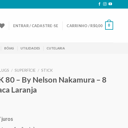
0
ENTRAR / CADASTRE-SE
CARRINHO /
R$
0,00
BÓIAS
UTILIDADES
CUTELARIA
LUGS
/
SUPERFÍCIE
/
STICK
K 80 – By Nelson Nakamura – 8
ca Laranja
eço
/ juros
ual