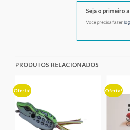
Seja o primeiro 
Você precisa fazer
log
PRODUTOS RELACIONADOS
Oferta!
Oferta!
nar
Adicionar
eus
aos meus
jos
desejos