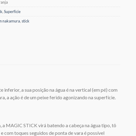
ranja
ck
,
Superfície
on nakamura
,
stick
e inferior, a sua posição na água é na vertical (em pé) com
, a ação é de um peixe ferido agonizando na superfície.
 a MAGIC STICK virá batendo a cabeça na água tipo, tô
e com toques seguidos de ponta de vara é possível