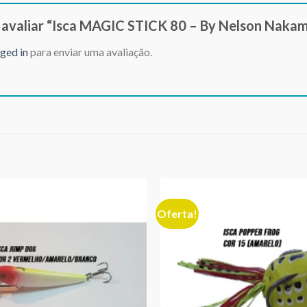
a avaliar “Isca MAGIC STICK 80 – By Nelson Naka
ged in
para enviar uma avaliação.
Oferta!
Adicionar
aos meus
desejos