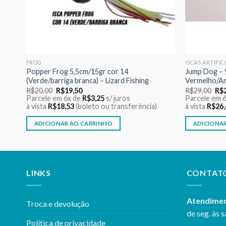
FROG
ISCAS ARTIFIC
ing
Popper Frog 5,5cm/15gr cor 14
Jump Dog – 9
(Verde/barriga branca) – Lizard Fishing
Vermelho/A
O
O
O
R$
20,00
R$
19,50
R$
29,00
R$
preço
preço
pre
Parcele em 6x de
R$
3,25
s/ juros
Parcele em 
original
atual
ori
à vista
R$
18,53
(boleto ou transferência)
à vista
R$
26,
era:
é:
era
R$20,00.
R$19,50.
R$2
ADICIONAR AO CARRINHO
ADICIONA
LINKS
CONTAT
Atendime
Troca e devolução
de seg. às s
Política de privacidade