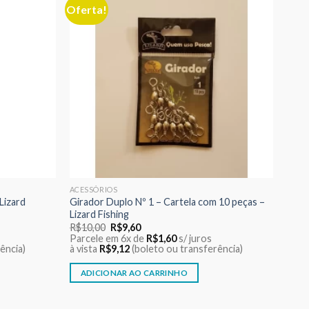
Oferta!
Adicionar
Adicionar
aos meus
aos meus
desejos
desejos
ACESSÓRIOS
Lizard
Girador Duplo Nº 1 – Cartela com 10 peças –
Lizard Fishing
O
O
R$
10,00
R$
9,60
preço
preço
Parcele em 6x de
R$
1,60
s/ juros
original
atual
ência)
à vista
R$
9,12
(boleto ou transferência)
era:
é:
R$10,00.
R$9,60.
ADICIONAR AO CARRINHO