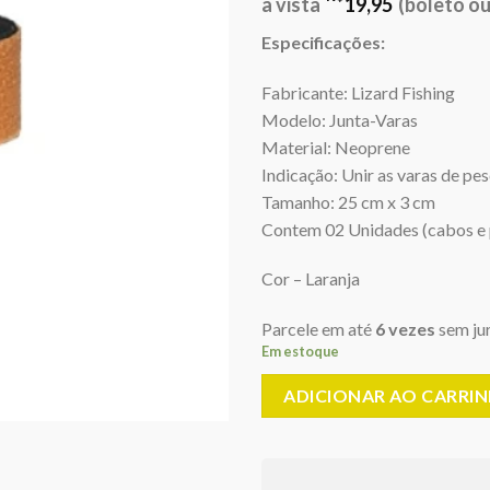
era:
é:
à vista
19,95
(boleto ou
R$22,00.
R$
Especificações:
Fabricante: Lizard Fishing
Modelo: Junta-Varas
Material: Neoprene
Indicação: Unir as varas de pe
Tamanho: 25 cm x 3 cm
Contem 02 Unidades (cabos e 
Cor – Laranja
Parcele em até
6 vezes
sem ju
Em estoque
ADICIONAR AO CARRI