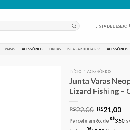
LISTA DE DESEJO
VARAS
ACESSÓRIOS
LINHAS
ISCAS ARTIFICIAIS
ACESSÓRIOS
INÍCIO
/
ACESSÓRIOS
Junta Varas Neop
Adicionar
Lizard Fishing – 
aos meus
desejos
O
O
22,00
21,00
R$
R$
preço
pr
R$
Parcele em 6x de
3,50
s
original
at
R$