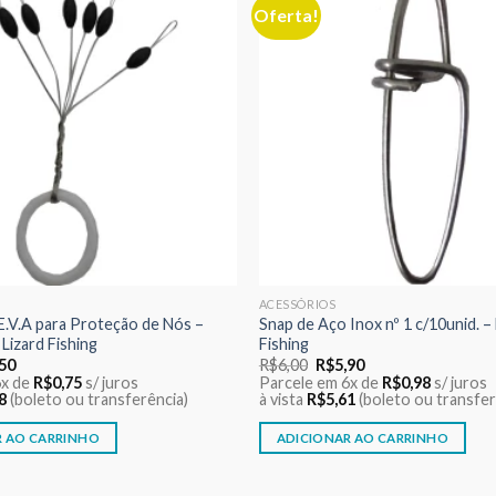
Oferta!
Adicionar
aos meus
desejos
ACESSÓRIOS
E.V.A para Proteção de Nós –
Snap de Aço Inox nº 1 c/10unid. – 
Lizard Fishing
Fishing
O
O
O
,50
R$
6,00
R$
5,90
o
preço
preço
preço
6x de
R$
0,75
s/ juros
Parcele em 6x de
R$
0,98
s/ juros
nal
atual
original
atual
8
(boleto ou transferência)
à vista
R$
5,61
(boleto ou transfer
é:
era:
é:
00.
R$4,50.
R$6,00.
R$5,90.
R AO CARRINHO
ADICIONAR AO CARRINHO