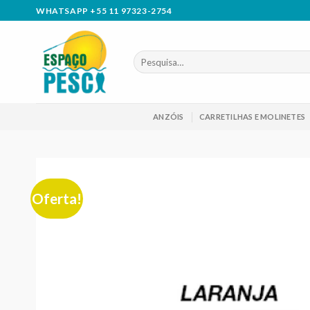
Skip
WHATSAPP +55 11 97323-2754
to
content
Pesquisar
por:
ANZÓIS
CARRETILHAS E MOLINETES
Oferta!