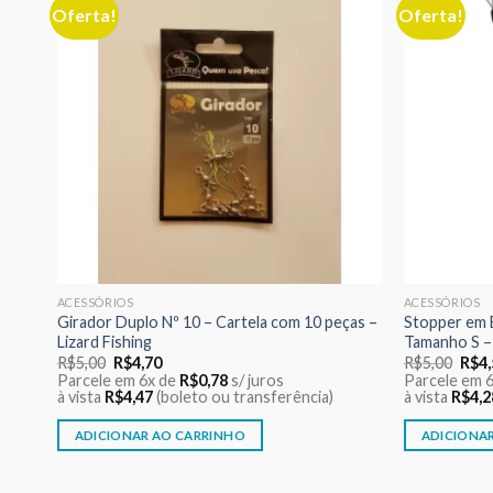
Oferta!
Oferta!
nar
Adicionar
eus
aos meus
jos
desejos
ACESSÓRIOS
ACESSÓRIOS
–
Girador Duplo Nº 10 – Cartela com 10 peças –
Stopper em 
Lizard Fishing
Tamanho S – 
O
O
O
R$
5,00
R$
4,70
R$
5,00
R$
4
preço
preço
preç
Parcele em 6x de
R$
0,78
s/ juros
Parcele em 
original
atual
origi
à vista
R$
4,47
(boleto ou transferência)
à vista
R$
4,2
era:
é:
era:
R$5,00.
R$4,70.
R$5,
ADICIONAR AO CARRINHO
ADICIONA