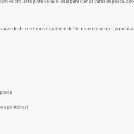
om velcro, este junta varas é ideal para unir as varas de pesca, de
 varas dentro de tubos e também de Gombos (conjuntos já montad
 pesca
 e ponteiras)