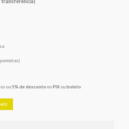
 transferência)
21,00.
sca
ponteiras)
ros ou
5% de desconto
no
PIX
ou
boleto
NHO