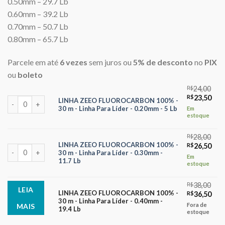
0.50mm – 29.7 Lb
0.60mm – 39.2 Lb
0.70mm – 50.7 Lb
0.80mm – 65.7 Lb
Parcele em até
6 vezes
sem juros ou
5% de desconto
no
PIX
ou
boleto
R$
24,00
O
O
R$
23,50
LINHA ZEEO FLUOROCARBON 100% - 30 m - Linha Para Líder - 0.20mm
LINHA ZEEO FLUOROCARBON 100% -
preço
pre
30 m - Linha Para Líder - 0.20mm - 5 Lb
Em
original
atua
estoque
era:
é:
R$24,00.
R$23
R$
28,00
LINHA ZEEO FLUOROCARBON 100% -
O
O
R$
26,50
LINHA ZEEO FLUOROCARBON 100% - 30 m - Linha Para Líder - 0.30mm
30 m - Linha Para Líder - 0.30mm -
preço
pre
Em
11.7 Lb
original
atua
estoque
era:
é:
R$28,00.
R$26
R$
38,00
LEIA
LINHA ZEEO FLUOROCARBON 100% -
O
O
R$
36,50
30 m - Linha Para Líder - 0.40mm -
preço
pre
Fora de
MAIS
19.4 Lb
original
atua
estoque
era:
é: