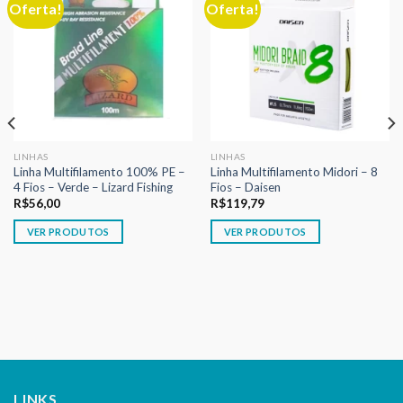
Oferta!
Oferta!
Adicionar
Adicionar
aos meus
aos meus
desejos
desejos
LINHAS
LINHAS
Linha Multifilamento 100% PE –
Linha Multifilamento Midori – 8
4 Fios – Verde – Lizard Fishing
Fios – Daisen
R$
56,00
R$
119,79
VER PRODUTOS
VER PRODUTOS
LINKS