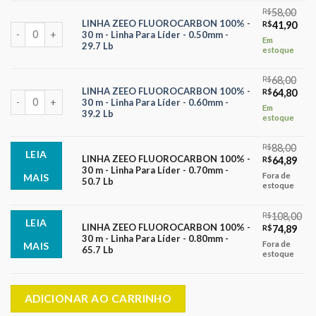
R$38,00.
R$36
R$
58,00
LINHA ZEEO FLUOROCARBON 100% -
O
O
R$
41,90
LINHA ZEEO FLUOROCARBON 100% - 30 m - Linha Para Líder - 0.50mm
30 m - Linha Para Líder - 0.50mm -
preço
pre
Em
29.7 Lb
original
atua
estoque
era:
é:
R$58,00.
R$41
R$
68,00
LINHA ZEEO FLUOROCARBON 100% -
O
O
R$
64,80
LINHA ZEEO FLUOROCARBON 100% - 30 m - Linha Para Líder - 0.60mm
30 m - Linha Para Líder - 0.60mm -
preço
pre
Em
39.2 Lb
original
atua
estoque
era:
é:
R$68,00.
R$64
R$
88,00
LEIA
LINHA ZEEO FLUOROCARBON 100% -
O
O
R$
64,89
30 m - Linha Para Líder - 0.70mm -
preço
pre
Fora de
MAIS
50.7 Lb
original
atua
estoque
era:
é:
R$88,00.
R$64
R$
108,00
LEIA
LINHA ZEEO FLUOROCARBON 100% -
O
O
R$
74,89
30 m - Linha Para Líder - 0.80mm -
preço
pre
Fora de
MAIS
65.7 Lb
original
atua
estoque
era:
é:
R$108,00.
R$74
ADICIONAR AO CARRINHO