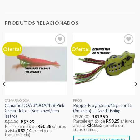
PRODUTOS RELACIONADOS
Oferta!
Oferta!
Adicionar
Adicionar
aos meus
aos meus
desejos
desejos
CAMARÃO DOA
FROG
Camarão DOA 3″DOA/428 Pink
Popper Frog 5,5cm/15gr cor 15
Green Holo – (Sem anzol/sem
(Amarelo) – Lizard Fishing
lastro)
O
O
R$
20,00
R$
19,50
preço
preço
Parcele em 6x de
R$
3,25
s/ juros
O
O
R$
2,30
R$
2,25
original
atual
à vista
R$
18,53
(boleto ou
preço
preço
Parcele em 6x de
R$
0,38
s/ juros
era:
é:
transferência)
original
atual
à vista
R$
2,14
(boleto ou
R$20,00.
R$19,50.
era:
é:
transferência)
R$2,30.
R$2,25.
ADICIONAR AO CARRINHO