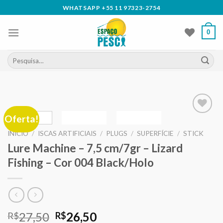
Skip
WHATSAPP +55 11 97323-2754
to
content
0
Pesquisar
por:
Oferta!
Adicionar
aos meus
INÍCIO
/
ISCAS ARTIFICIAIS
/
PLUGS
/
SUPERFÍCIE
/
STICK
desejos
Lure Machine – 7,5 cm/7gr – Lizard
Fishing – Cor 004 Black/Holo
O
O
27,50
26,50
R$
R$