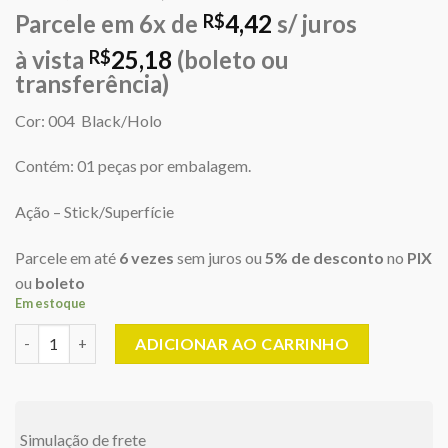
preço
preço
Parcele em 6x de
4,42
s/ juros
R$
original
atual
era:
é:
à vista
25,18
(boleto ou
R$
R$27,50.
R$26,50.
transferência)
Cor: 004 Black/Holo
Contém: 01 peças por embalagem.
Ação – Stick/Superfície
Parcele em até
6 vezes
sem juros ou
5% de desconto
no
PIX
ou
boleto
Em estoque
Lure Machine - 7,5 cm/7gr - Lizard Fishing - Cor 004 Black/Holo
ADICIONAR AO CARRINHO
Simulação de frete