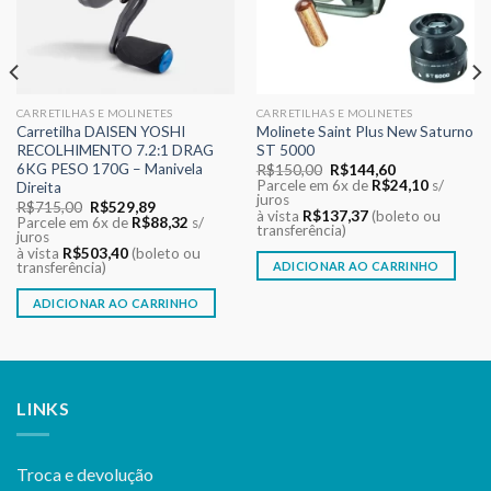
CARRETILHAS E MOLINETES
CARRETILHAS E MOLINETES
Carretilha DAISEN YOSHI
Molinete Saint Plus New Saturno
RECOLHIMENTO 7.2:1 DRAG
ST 5000
6KG PESO 170G – Manivela
O
O
R$
150,00
R$
144,60
preço
preço
Parcele em 6x de
R$
24,10
s/
Direita
original
atual
juros
O
O
R$
715,00
R$
529,89
era:
é:
à vista
R$
137,37
(boleto ou
preço
preço
Parcele em 6x de
R$
88,32
s/
R$150,00.
R$144,60.
transferência)
original
atual
juros
era:
é:
à vista
R$
503,40
(boleto ou
R$715,00.
R$529,89.
transferência)
ADICIONAR AO CARRINHO
ADICIONAR AO CARRINHO
LINKS
Troca e devolução