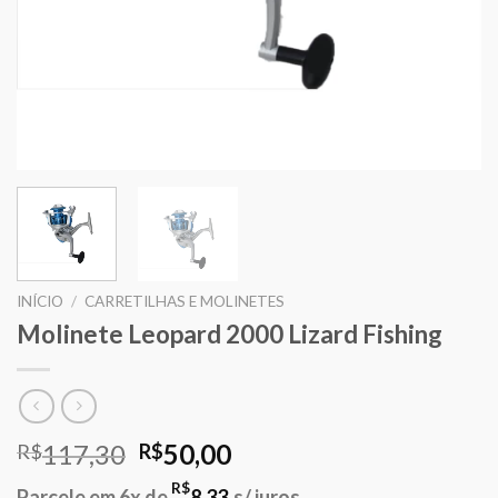
INÍCIO
/
CARRETILHAS E MOLINETES
Molinete Leopard 2000 Lizard Fishing
O
O
117,30
50,00
R$
R$
preço
preço
R$
Parcele em 6x de
8,33
s/ juros