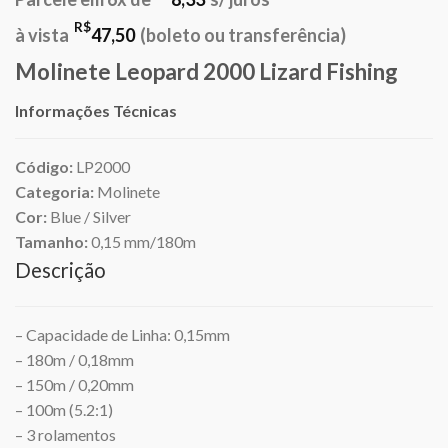
original
atual
era:
é:
R$
à vista
47,50
(boleto ou transferência)
R$117,30.
R$50,00.
Molinete Leopard 2000 Lizard Fishing
Informações Técnicas
Código:
LP2000
Categoria:
Molinete
Cor:
Blue / Silver
Tamanho:
0,15 mm/180m
Descrição
– Capacidade de Linha: 0,15mm
– 180m / 0,18mm
– 150m / 0,20mm
– 100m (5.2:1)
– 3 rolamentos