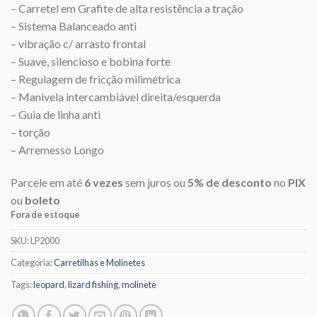
– Carretel em Grafite de alta resistência a tração
– Sistema Balanceado anti
– vibração c/ arrasto frontal
– Suave, silencioso e bobina forte
– Regulagem de fricção milimétrica
– Manivela intercambiável direita/esquerda
– Guia de linha anti
– torção
– Arremesso Longo
Parcele em até
6 vezes
sem juros ou
5% de desconto
no
PIX
ou
boleto
Fora de estoque
SKU:
LP2000
Categoria:
Carretilhas e Molinetes
Tags:
leopard
,
lizard fishing
,
molinete