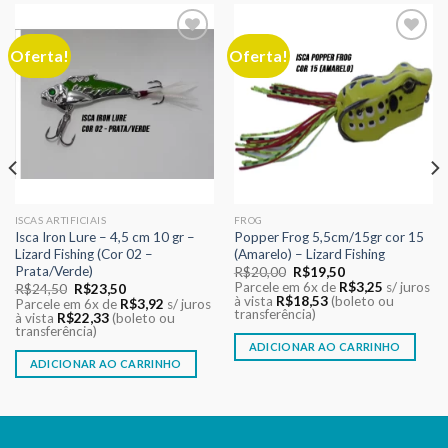
Oferta!
Oferta!
Adicionar
Adicionar
aos meus
aos meus
desejos
desejos
ISCAS ARTIFICIAIS
FROG
Isca Iron Lure – 4,5 cm 10 gr –
Popper Frog 5,5cm/15gr cor 15
Lizard Fishing (Cor 02 –
(Amarelo) – Lizard Fishing
Prata/Verde)
O
O
R$
20,00
R$
19,50
preço
preço
Parcele em 6x de
R$
3,25
s/ juros
O
O
R$
24,50
R$
23,50
original
atual
à vista
R$
18,53
(boleto ou
preço
preço
Parcele em 6x de
R$
3,92
s/ juros
era:
é:
transferência)
original
atual
à vista
R$
22,33
(boleto ou
R$20,00.
R$19,50.
era:
é:
transferência)
R$24,50.
R$23,50.
ADICIONAR AO CARRINHO
ADICIONAR AO CARRINHO