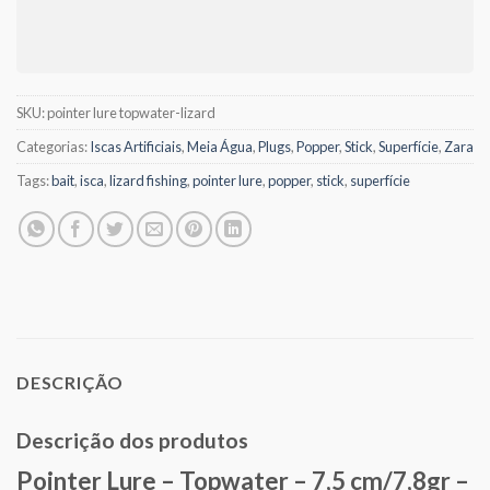
SKU:
pointer lure topwater-lizard
Categorias:
Iscas Artificiais
,
Meia Água
,
Plugs
,
Popper
,
Stick
,
Superfície
,
Zara
Tags:
bait
,
isca
,
lizard fishing
,
pointer lure
,
popper
,
stick
,
superfície
DESCRIÇÃO
Descrição dos produtos
Pointer Lure – Topwater – 7,5 cm/7,8gr –