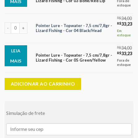
Lizard Fishing - Cor 03 Bone/Red Lip
Fora de
MAIS
original
atu
estoque
era:
é:
R$34,00.
R$
R$
34,00
O
O
R$
33,23
Pointer Lure - Topwater - 7,5 cm/7,8gr - Lizard Fishing - Cor 04 Blac
Pointer Lure - Topwater - 7,5 cm/7,8gr -
preço
pr
Lizard Fishing - Cor 04 Black/Head
Em
original
atu
estoque
era:
é:
R$34,00.
R$
R$
34,00
LEIA
O
O
R$
33,23
Pointer Lure - Topwater - 7,5 cm/7,8gr -
preço
pr
Lizard Fishing - Cor 05 Green/Yellow
Fora de
MAIS
original
atu
estoque
era:
é:
R$34,00.
R$
ADICIONAR AO CARRINHO
Simulação de frete