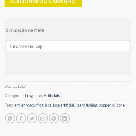
ADICIONAR AO CARRINHO
Simulação de frete
SKU:
551517
Categorias:
Frog
,
Iscas Artificiais
Tags:
anti enrosco
,
frog
,
isca
,
isca artificial
,
lizard fishing
,
popper
,
silicone