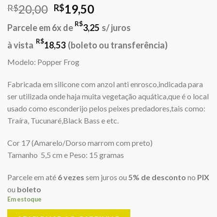
O
O
20,00
19,50
R$
R$
preço
preço
R$
Parcele em 6x de
3,25
s/ juros
original
atual
era:
é:
R$
à vista
18,53
(boleto ou transferência)
R$20,00.
R$19,50.
Modelo: Popper Frog
Fabricada em silicone com anzol anti enrosco,indicada para
ser utilizada onde haja muita vegetação aquática,que é o local
usado como esconderijo pelos peixes predadores,tais como:
Traíra, Tucunaré,Black Bass e etc.
Cor 17 (Amarelo/Dorso marrom com preto)
Tamanho 5,5 cm e Peso: 15 gramas
Parcele em até
6 vezes
sem juros ou
5% de desconto
no
PIX
ou
boleto
Em estoque