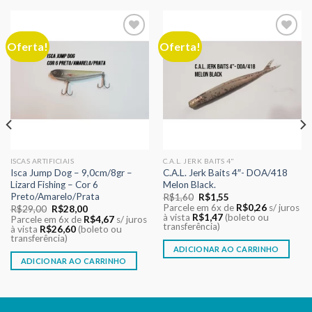
Oferta!
Oferta!
Adicionar
Adicionar
aos meus
aos meus
desejos
desejos
ISCAS ARTIFICIAIS
C.A.L. JERK BAITS 4"
Isca Jump Dog – 9,0cm/8gr –
C.A.L. Jerk Baits 4″- DOA/418
Lizard Fishing – Cor 6
Melon Black.
Preto/Amarelo/Prata
O
O
R$
1,60
R$
1,55
preço
preço
Parcele em 6x de
R$
0,26
s/ juros
O
O
R$
29,00
R$
28,00
original
atual
à vista
R$
1,47
(boleto ou
preço
preço
Parcele em 6x de
R$
4,67
s/ juros
era:
é:
transferência)
original
atual
à vista
R$
26,60
(boleto ou
R$1,60.
R$1,55.
era:
é:
transferência)
R$29,00.
R$28,00.
ADICIONAR AO CARRINHO
ADICIONAR AO CARRINHO