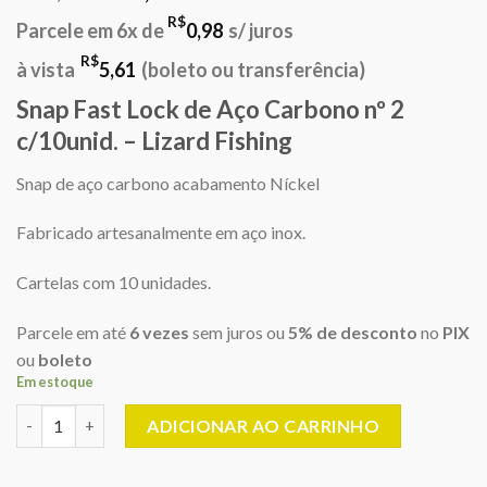
preço
preço
R$
Parcele em 6x de
0,98
s/ juros
original
atual
era:
é:
R$
à vista
5,61
(boleto ou transferência)
R$7,00.
R$5,90.
Snap Fast Lock de Aço Carbono nº 2
c/10unid. – Lizard Fishing
Snap de aço carbono acabamento Níckel
Fabricado artesanalmente em aço inox.
Cartelas com 10 unidades.
Parcele em até
6 vezes
sem juros ou
5% de desconto
no
PIX
ou
boleto
Em estoque
Snap Fast Lock de Aço Carbono nº 2 c/10unid. - Lizard Fishing 
ADICIONAR AO CARRINHO