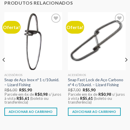
PRODUTOS RELACIONADOS
Oferta!
Oferta!
Adicionar
Adicionar
aos meus
aos meus
desejos
desejos
ACESSÓRIOS
ACESSÓRIOS
Snap de Aço Inox nº 1 c/10unid.
Snap Fast Lock de Aço Carbono
– Lizard Fishing
nº 4 c/10unid. – Lizard Fishing
O
O
O
O
R$
6,00
R$
5,90
R$
7,00
R$
5,90
preço
preço
preço
preço
Parcele em 6x de
R$
0,98
s/ juros
Parcele em 6x de
R$
0,98
s/ juros
original
atual
original
atual
à vista
R$
5,61
(boleto ou
à vista
R$
5,61
(boleto ou
era:
é:
era:
é:
transferência)
transferência)
R$6,00.
R$5,90.
R$7,00.
R$5,90.
ADICIONAR AO CARRINHO
ADICIONAR AO CARRINHO