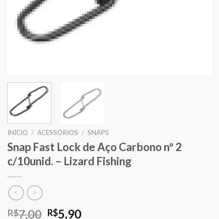
INÍCIO
/
ACESSÓRIOS
/
SNAPS
Snap Fast Lock de Aço Carbono nº 2
c/10unid. – Lizard Fishing
O
O
7,00
5,90
R$
R$