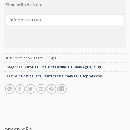
Simulação de frete
SKU:
Top Minnow-lizard-11,5g-03
Categorias:
Barbela Curta
,
Iscas Artificiais
,
Meia Água
,
Plugs
Tags:
bait
,
floating
,
isca
,
lizard fishing
,
meia água
,
top minnow
DESCRIÇÃO