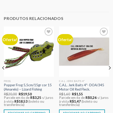
PRODUTOS RELACIONADOS
Oferta!
Oferta!
Adicionar
Adicionar
aos meus
aos meus
desejos
desejos
FROG
C.A.L. JERK BAITS 4"
Popper Frog 5,5cm/15gr cor 15
C.A.L. Jerk Baits 4″- DOA/345
(Amarelo) – Lizard Fishing
Motor Oil Red Fleck.
O
O
O
O
R$
20,00
R$
19,50
R$
1,60
R$
1,55
preço
preço
preço
preço
Parcele em 6x de
R$
3,25
s/ juros
Parcele em 6x de
R$
0,26
s/ juros
original
atual
original
atual
à vista
R$
18,53
(boleto ou
à vista
R$
1,47
(boleto ou
era:
é:
era:
é:
transferência)
transferência)
R$20,00.
R$19,50.
R$1,60.
R$1,55.
ADICIONAR AO CARRINHO
ADICIONAR AO CARRINHO