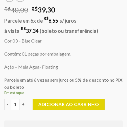
O
O
40,00
39,30
R$
R$
preço
preço
R$
Parcele em 6x de
6,55
s/ juros
original
atual
era:
é:
R$
à vista
37,34
(boleto ou transferência)
R$40,00.
R$39,30.
Cor 03 – Blue Clear
Contém: 01 peças por embalagem.
Ação – Meia Água- Floating
Parcele em até
6 vezes
sem juros ou
5% de desconto
no
PIX
ou
boleto
Em estoque
Top Minnow - Meia Água Floating - 11,5cm/13gr - Lizard Fishing 
ADICIONAR AO CARRINHO