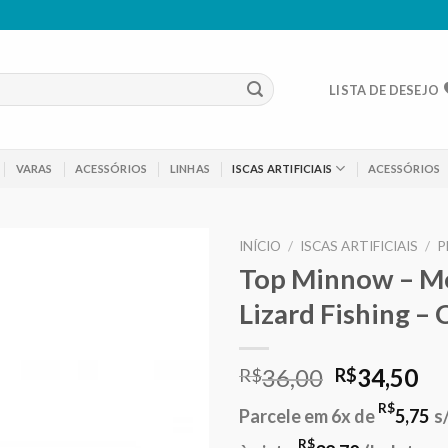
LISTA DE DESEJO
VARAS
ACESSÓRIOS
LINHAS
ISCAS ARTIFICIAIS
ACESSÓRIOS
INÍCIO
/
ISCAS ARTIFICIAIS
/
P
Top Minnow – Me
Adicionar
Lizard Fishing –
aos meus
desejos
O
O
36,00
34,50
R$
R$
preço
pr
R$
Parcele em 6x de
5,75
s
original
at
R$