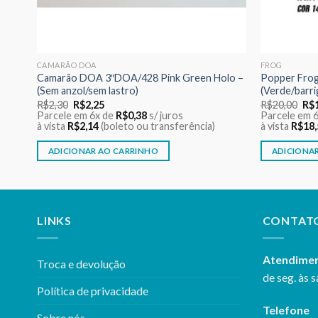
CAMARÃO DOA
FROG
ing
Camarão DOA 3″DOA/428 Pink Green Holo –
Popper Frog
(Sem anzol/sem lastro)
(Verde/barrig
O
O
O
R$
2,30
R$
2,25
R$
20,00
R$
preço
preço
pre
Parcele em 6x de
R$
0,38
s/ juros
Parcele em 
original
atual
ori
à vista
R$
2,14
(boleto ou transferência)
à vista
R$
18,
era:
é:
era
R$2,30.
R$2,25.
R$2
ADICIONAR AO CARRINHO
ADICIONA
LINKS
CONTAT
Atendime
Troca e devolução
de seg. às s
Política de privacidade
Telefone
Sobre nós