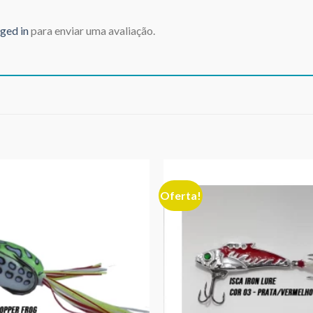
ged in
para enviar uma avaliação.
Oferta!
Adicionar
aos meus
desejos