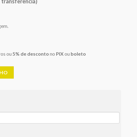
 transferência)
34,50.
gem.
ros ou
5% de desconto
no
PIX
ou
boleto
NHO