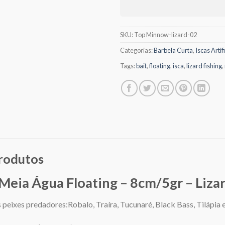
SKU:
Top Minnow-lizard-02
Categorias:
Barbela Curta
,
Iscas Artif
Tags:
bait
,
floating
,
isca
,
lizard fishing
,
produtos
eia Água Floating – 8cm/5gr – Lizar
s peixes predadores:Robalo, Traíra, Tucunaré, Black Bass, Tilápia e