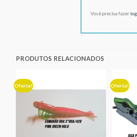
Você precisa fazer
log
PRODUTOS RELACIONADOS
Oferta!
Oferta!
nar
Adicionar
eus
aos meus
jos
desejos