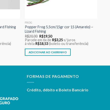
FROG
ard Fishing
Popper Frog 5,5cm/15gr cor 15 (Amarelo) –
Lizard Fishing
O
O
R$
20,00
R$
19,50
preço
preço
Parcele em 6x de
R$
3,25
s/ juros
original
atual
rência)
à vista
R$
18,53
(boleto ou transferência)
era:
é:
R$20,00.
R$19,50.
ADICIONAR AO CARRINHO
FORMAS DE PAGAMENTO
Crédito, débito e Boleto Bancário