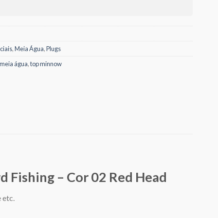
iciais
,
Meia Água
,
Plugs
meia água
,
top minnow
d Fishing – Cor 02 Red Head
 etc.