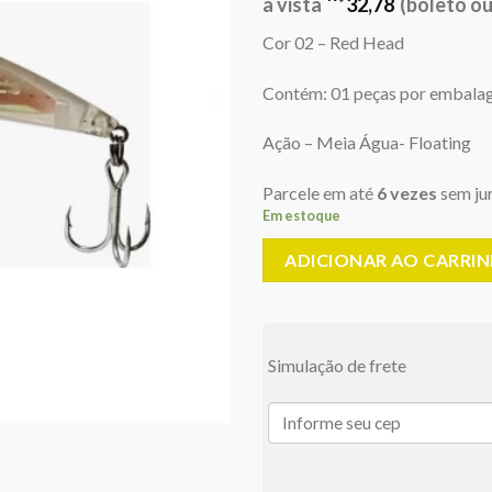
era:
é:
à vista
32,78
(boleto ou
R$36,00.
R$
Cor 02 – Red Head
Contém: 01 peças por embala
Ação – Meia Água- Floating
Parcele em até
6 vezes
sem ju
Em estoque
ADICIONAR AO CARRI
Simulação de frete