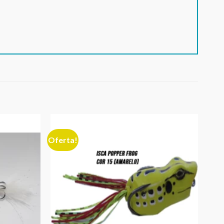
Oferta!
Adicionar
Adicionar
aos meus
aos meus
desejos
desejos