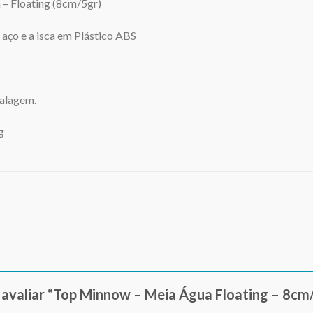
– Floating (8cm/5gr)
aço e a isca em Plástico ABS
alagem.
g
a avaliar “Top Minnow – Meia Água Floating – 8cm