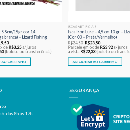
ISCAS ARTIFICIAIS
 5,5cm/15gr cor 14
Isca Iron Lure – 4,5 cm 10 gr – Liz
a branca) – Lizard Fishing
(Cor 03 – Prata/Vermelho)
O
O
O
19,50
R$
24,50
R$
23,50
ço
preço
preço
preço
6x de
R$
3,25
s/ juros
Parcele em 6x de
R$
3,92
s/ juros
ginal
atual
original
atual
53
(boleto ou transferência)
à vista
R$
22,33
(boleto ou transfe
:
é:
era:
é:
0,00.
R$19,50.
R$24,50.
R$23,50.
R AO CARRINHO
ADICIONAR AO CARRINHO
O
SEGURANÇA
nto
ab. das 8h às 17h.