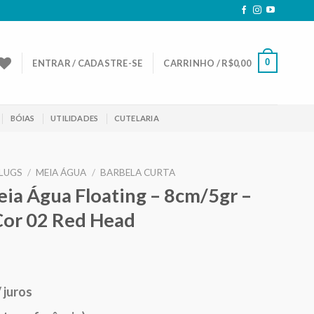
0
ENTRAR / CADASTRE-SE
CARRINHO /
R$
0,00
BÓIAS
UTILIDADES
CUTELARIA
LUGS
/
MEIA ÁGUA
/
BARBELA CURTA
ia Água Floating – 8cm/5gr –
 Cor 02 Red Head
eço
/ juros
ual