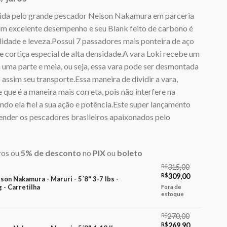
vida pelo grande pescador Nelson Nakamura em parceria
m excelente desempenho e seu Blank feito de carbono é
idade e leveza.Possui 7 passadores mais ponteira de aço
de cortiça especial de alta densidade.A vara Loki recebe um
 uma parte e meia, ou seja, essa vara pode ser desmontada
 assim seu transporte.Essa maneira de dividir a vara,
ue é a maneira mais correta, pois não interfere na
do ela fiel a sua ação e potência.Este super lançamento
nder os pescadores brasileiros apaixonados pelo
ros ou
5% de desconto
no
PIX
ou
boleto
R$
315,00
O
O
R$
309,00
lson Nakamura - Maruri - 5´8" 3-7 lbs -
preço
preço
 - Carretilha
Fora de
original
atual
estoque
era:
é:
R$315,00.
R$309,00.
R$
270,00
O
O
R$
269,90