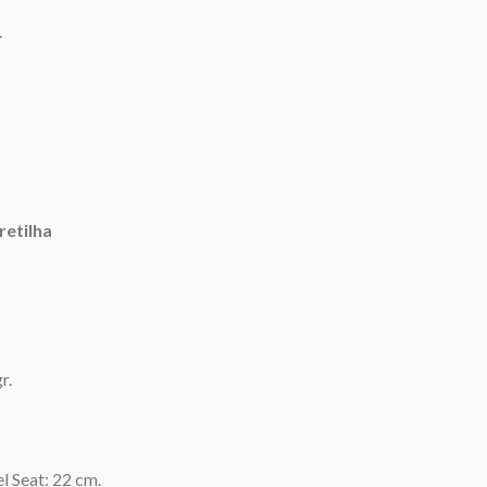
.
retilha
r.
l Seat: 22 cm.