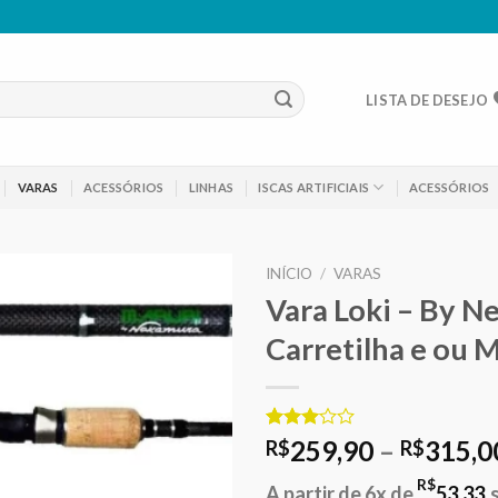
LISTA DE DESEJO
VARAS
ACESSÓRIOS
LINHAS
ISCAS ARTIFICIAIS
ACESSÓRIOS
INÍCIO
/
VARAS
Vara Loki – By N
Adicionar
Carretilha e ou 
aos meus
desejos
Avaliado
3
259,90
–
315,0
R$
R$
como
3.00
R$
A partir de 6x de
53,33
de 5,