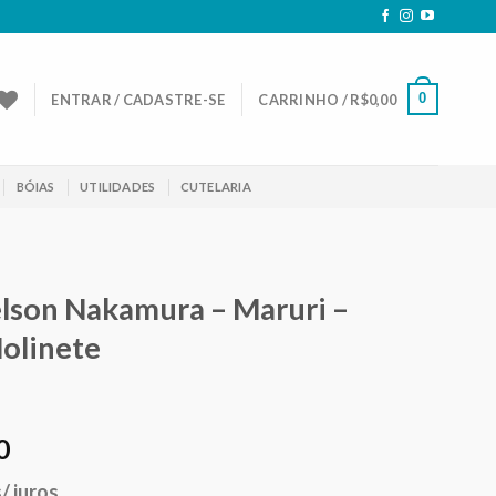
0
ENTRAR / CADASTRE-SE
CARRINHO /
R$
0,00
BÓIAS
UTILIDADES
CUTELARIA
elson Nakamura – Maruri –
Molinete
0
s/ juros