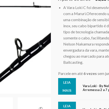
com
A Vara Loki C foi desenvol
baseado
em
com a Maruri.Oferecendo u
avaliações
de
uma combinação de sensibil
clientes
inox, seu cabo bipartido é 
tipo de tecnologia chamada
somente o cabo, facilitando
Nelson Nakamura responde q
envergadura da vara, manten
chegou ao marcado para ate
Baitcasting.
Parcele em até
6 vezes
sem ju
LEIA
Vara Loki - By Ne
Arremessa 2 a 7 g
MAIS
LEIA