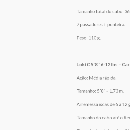
Tamanho total do cabo: 36
7 passadores + ponteira.
Peso: 110 g.
Loki C 5´8″ 6-12 lbs – Car
Ação: Média rápida.
Tamanho: 5´8” – 1,73 m.
Arremessa iscas de 6 a 12 g
Tamanho do cabo até o Ree