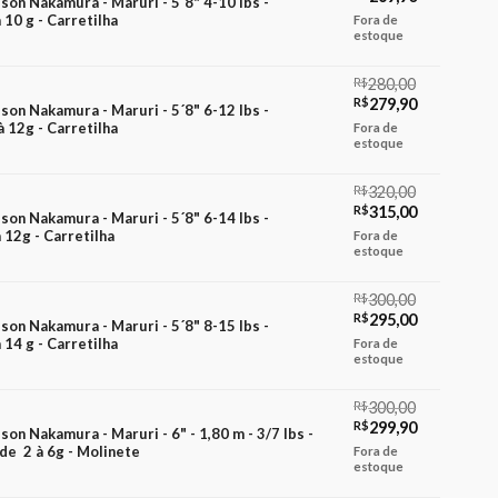
lson Nakamura - Maruri - 5´8" 4-10 lbs -
preço
preço
10 g - Carretilha
Fora de
original
atual
estoque
era:
é:
R$270,00.
R$269,90.
R$
280,00
O
O
R$
279,90
lson Nakamura - Maruri - 5´8" 6-12 lbs -
preço
preço
 12g - Carretilha
Fora de
original
atual
estoque
era:
é:
R$280,00.
R$279,90.
R$
320,00
O
O
R$
315,00
lson Nakamura - Maruri - 5´8" 6-14 lbs -
preço
preço
 12g - Carretilha
Fora de
original
atual
estoque
era:
é:
R$320,00.
R$315,00.
R$
300,00
O
O
R$
295,00
lson Nakamura - Maruri - 5´8" 8-15 lbs -
preço
preço
14 g - Carretilha
Fora de
original
atual
estoque
era:
é:
R$300,00.
R$295,00.
R$
300,00
O
O
R$
299,90
lson Nakamura - Maruri - 6" - 1,80 m - 3/7 lbs -
preço
preço
de 2 à 6g - Molinete
Fora de
original
atual
estoque
era:
é: