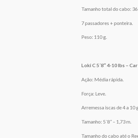
Tamanho total do cabo: 36
7 passadores + ponteira.
Peso: 110 g.
Loki C 5´8″ 4-10 lbs – Car
Ação: Média rápida.
Força: Leve.
Arremessa iscas de 4 a 10 g
Tamanho: 5´8” – 1,73 m.
Tamanho do cabo até o Ree