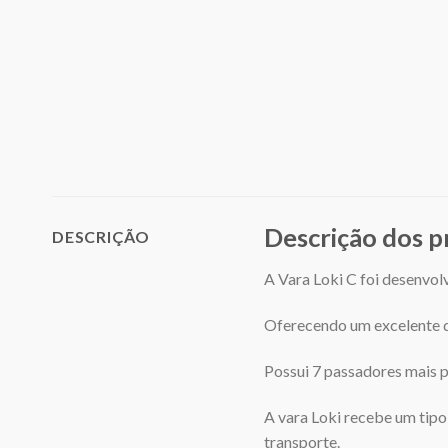
Descrição dos 
DESCRIÇÃO
A Vara Loki C foi desenvo
Oferecendo um excelente d
Possui 7 passadores mais po
A vara Loki recebe um tipo
transporte.