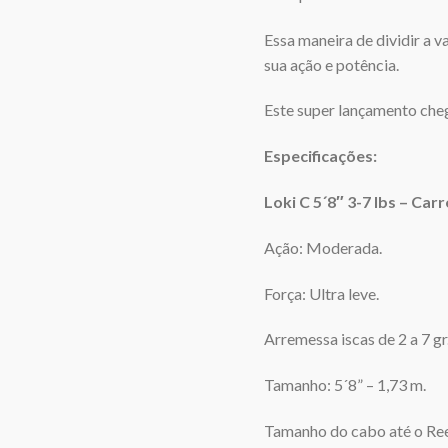
Essa maneira de dividir a v
sua ação e potência.
Este super lançamento cheg
Especificações:
Loki C 5´8″ 3-7 lbs – Carr
Ação: Moderada.
Força: Ultra leve.
Arremessa iscas de 2 a 7 gr
Tamanho: 5´8” – 1,73 m.
Tamanho do cabo até o Ree