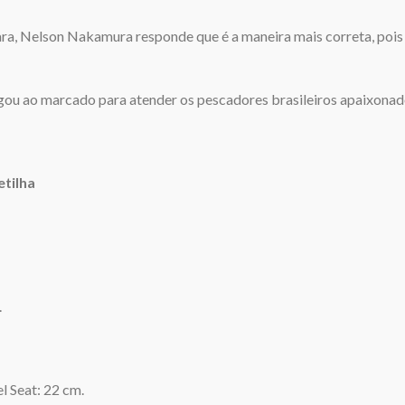
ara, Nelson Nakamura responde que é a maneira mais correta, pois 
ou ao marcado para atender os pescadores brasileiros apaixonado
etilha
.
l Seat: 22 cm.