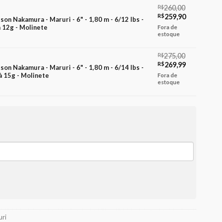
R$300,00.
R$299,90.
R$
260,00
O
O
R$
259,90
lson Nakamura - Maruri - 6" - 1,80 m - 6/12 lbs -
preço
preço
 12g - Molinete
Fora de
original
atual
estoque
era:
é:
R$260,00.
R$259,90.
R$
275,00
O
O
R$
269,99
lson Nakamura - Maruri - 6" - 1,80 m - 6/14 lbs -
preço
preço
 15g - Molinete
Fora de
original
atual
estoque
era:
é:
R$275,00.
R$269,99.
uri