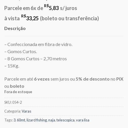
preço
preço
R$
Parcele em 6x de
5,83
s/ juros
original
atual
era:
é:
R$
à vista
33,25
(boleto ou transferência)
R$40,00.
R$35,00.
Descrição
– Confeccionada em fibra de vidro.
– Gomos Curtos.
– 8 Gomos Curtos – 2,70 metros
– 15Kg.
Parcele em até
6 vezes
sem juros ou
5% de desconto
no
PIX
ou
boleto
Fora de estoque
SKU:
054-2
Categoria:
Varas
Tags:
3
,
60mt
,
lizard fishing
,
naja
,
telescopica
,
vara lisa