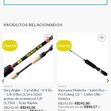
PRODUTOS RELACIONADOS
Oferta!
Oferta!
Adicionar
Adicionar
aos meus
aos meus
desejos
desejos
VARAS
VARAS
Vara Angler – Carretilha – 4-8 lbs
Vara para Molinete – Saint Plus –
– 1/8-3/8oz (3,54 à 10,63
Pro Fishing 5,6´´- 1,68m 14lb –
gramas de arremesso) 5,8″
Inteiriça
(1,73m) – Ação Rápida
O
O
R$
242,00
R$
241,00
preço
preço
Parcele em 6x de
R$
40,17
s/
O
O
R$
242,00
R$
241,00
original
atual
juros
preço
preço