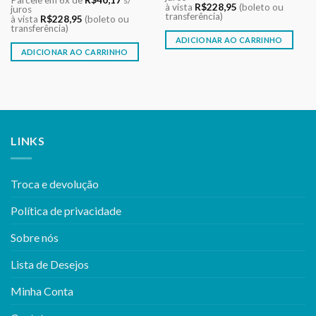
Parcele em 6x de
R$
40,17
s/
era:
é:
à vista
R$
228,95
(boleto ou
original
atual
juros
R$242,00.
R$241,00.
transferência)
era:
é:
à vista
R$
228,95
(boleto ou
R$242,00.
R$241,00.
transferência)
ADICIONAR AO CARRINHO
ADICIONAR AO CARRINHO
LINKS
Troca e devolução
Política de privacidade
Sobre nós
Lista de Desejos
Minha Conta