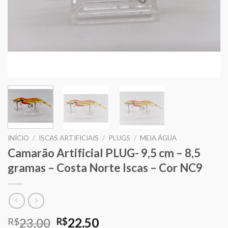
INÍCIO
/
ISCAS ARTIFICIAIS
/
PLUGS
/
MEIA ÁGUA
Camarão Artificial PLUG- 9,5 cm – 8,5
gramas – Costa Norte Iscas – Cor NC9
O
O
23,00
22,50
R$
R$