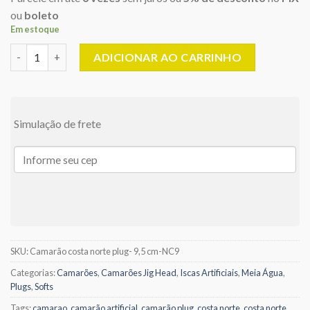
ou
boleto
Em estoque
Camarão Artificial PLUG- 9,5 cm - 8,5 gramas - Costa Norte Isca
ADICIONAR AO CARRINHO
Simulação de frete
SKU:
Camarão costa norte plug- 9,5 cm-NC9
Categorias:
Camarões
,
Camarões Jig Head
,
Iscas Artificiais
,
Meia Água
,
Plugs
,
Softs
Tags:
camarao
,
camarão artificial
,
camarão plug
,
costa norte
,
costa norte