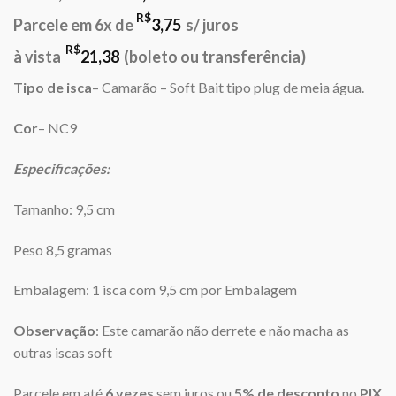
preço
preço
R$
Parcele em 6x de
3,75
s/ juros
original
atual
era:
é:
R$
à vista
21,38
(boleto ou transferência)
R$23,00.
R$22,50.
Tipo de isca
– Camarão – Soft Bait tipo plug de meia água.
Cor
– NC9
Especificações:
Tamanho: 9,5 cm
Peso 8,5 gramas
Embalagem: 1 isca com 9,5 cm por Embalagem
Observação
: Este camarão não derrete e não macha as
outras iscas soft
Parcele em até
6 vezes
sem juros ou
5% de desconto
no
PIX