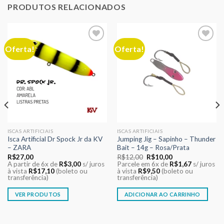
PRODUTOS RELACIONADOS
Oferta!
Oferta!
Adicionar
Adicionar
aos meus
aos meus
desejos
desejos
ISCAS ARTIFICIAIS
ISCAS ARTIFICIAIS
Isca Artificial Dr Spock Jr da KV
Jumping Jig – Sapinho – Thunder
– ZARA
Bait – 14g – Rosa/Prata
O
O
R$
27,00
R$
12,00
R$
10,00
preço
preço
A partir de 6x de
R$
3,00
s/ juros
Parcele em 6x de
R$
1,67
s/ juros
original
atual
à vista
R$
17,10
(boleto ou
à vista
R$
9,50
(boleto ou
era:
é:
transferência)
transferência)
R$12,00.
R$10,00.
VER PRODUTOS
ADICIONAR AO CARRINHO