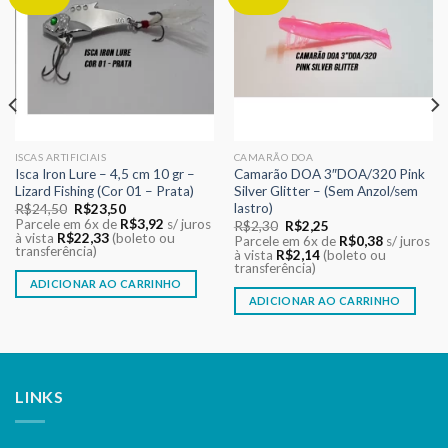
aos meus
aos meus
desejos
desejos
ISCAS ARTIFICIAIS
CAMARÃO DOA
Isca Iron Lure – 4,5 cm 10 gr –
Camarão DOA 3″DOA/320 Pink
Lizard Fishing (Cor 01 – Prata)
Silver Glitter – (Sem Anzol/sem
lastro)
O
O
R$
24,50
R$
23,50
preço
preço
Parcele em 6x de
R$
3,92
s/ juros
O
O
R$
2,30
R$
2,25
original
atual
à vista
R$
22,33
(boleto ou
preço
preço
Parcele em 6x de
R$
0,38
s/ juros
era:
é:
transferência)
original
atual
à vista
R$
2,14
(boleto ou
R$24,50.
R$23,50.
era:
é:
transferência)
R$2,30.
R$2,25.
ADICIONAR AO CARRINHO
ADICIONAR AO CARRINHO
LINKS