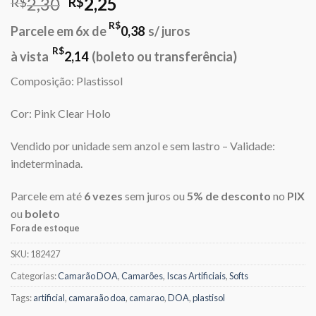
O
O
2,30
2,25
R$
R$
preço
preço
R$
Parcele em 6x de
0,38
s/ juros
original
atual
era:
é:
R$
à vista
2,14
(boleto ou transferência)
R$2,30.
R$2,25.
Composição: Plastissol
Cor: Pink Clear Holo
Vendido por unidade sem anzol e sem lastro – Validade:
indeterminada.
Parcele em até
6 vezes
sem juros ou
5% de desconto
no
PIX
ou
boleto
Fora de estoque
SKU:
182427
Categorias:
Camarão DOA
,
Camarões
,
Iscas Artificiais
,
Softs
Tags:
artificial
,
camaraão doa
,
camarao
,
DOA
,
plastisol