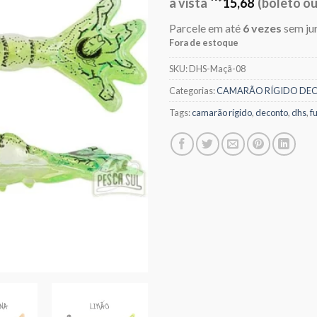
era:
é:
à vista
15,68
(boleto ou
R$32,00.
R$
Parcele em até
6 vezes
sem ju
Fora de estoque
SKU:
DHS-Maçã-08
Categorias:
CAMARÃO RÍGIDO DE
Tags:
camarão rígido
,
deconto
,
dhs
,
f