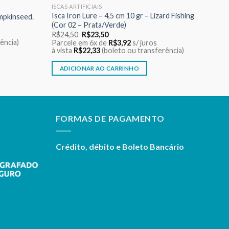
ISCAS ARTIFICIAIS
Isca Iron Lure – 4,5 cm 10 gr – Lizard Fishing
mpkinseed.
(Cor 02 – Prata/Verde)
O
O
R$
24,50
R$
23,50
preço
preço
ência)
Parcele em 6x de
R$
3,92
s/ juros
original
atual
à vista
R$
22,33
(boleto ou transferência)
era:
é:
R$24,50.
R$23,50.
ADICIONAR AO CARRINHO
FORMAS DE PAGAMENTO
Crédito, débito e Boleto Bancário