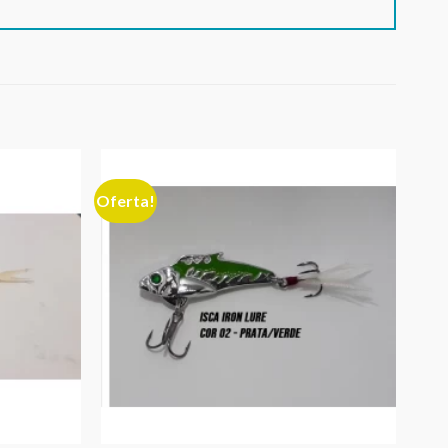
Oferta!
Adicionar
Adicionar
aos meus
aos meus
desejos
desejos