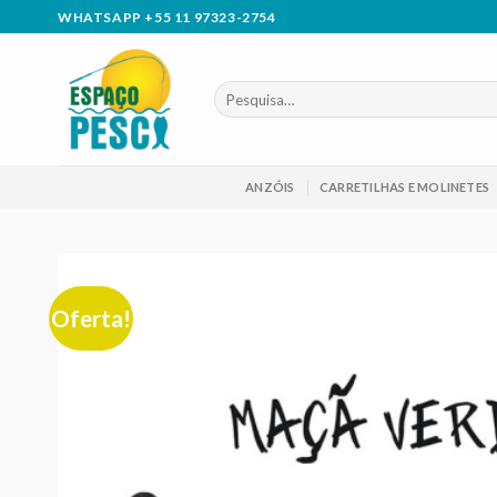
Skip
WHATSAPP +55 11 97323-2754
to
content
Pesquisar
por:
ANZÓIS
CARRETILHAS E MOLINETES
Oferta!