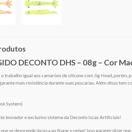
produtos
DO DECONTO DHS – 08g – Cor Maç
faz o trabalho igual aos camarões de silicone com Jig Head, porém
, garante mais resistência durante suas pescarias. Além disso tem 
ok System)
e inovador e exclusivo sistema da Deconto Iscas Artificiais!
que se desprende da isca ao fisgar o peixe! Isso garante dizer q