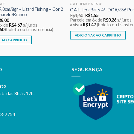
IAIS
C.A.L. JERK BAITS 4"
,0cm/8gr – Lizard Fishing – Cor 2
C.A.L. Jerk Baits 4″- DOA/356 Pu
marelo/Branco
O
O
R$
1,60
R$
1,55
preço
preço
O
Parcele em 6x de
R$
0,26
s/ juros
28,00
original
atual
ço
preço
à vista
R$
1,47
(boleto ou transfer
6x de
R$
4,67
s/ juros
era:
é:
ginal
atual
60
(boleto ou transferência)
R$1,60.
R$1,55.
:
é:
ADICIONAR AO CARRINHO
9,00.
R$28,00.
R AO CARRINHO
O
SEGURANÇA
nto
ab. das 8h às 17h.
23-2754