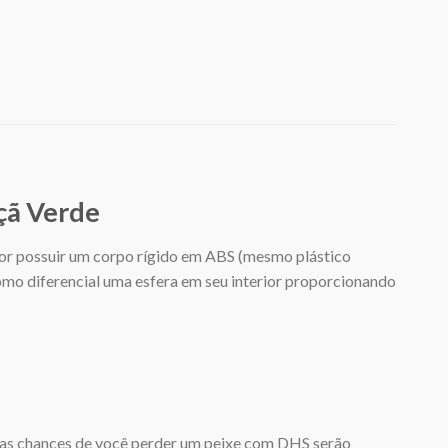
ã Verde
, por possuir um corpo rígido em ABS (mesmo plástico
como diferencial uma esfera em seu interior proporcionando
ue as chances de você perder um peixe com DHS serão