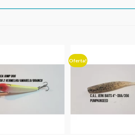
Oferta!
Adicionar
aos meus
desejos