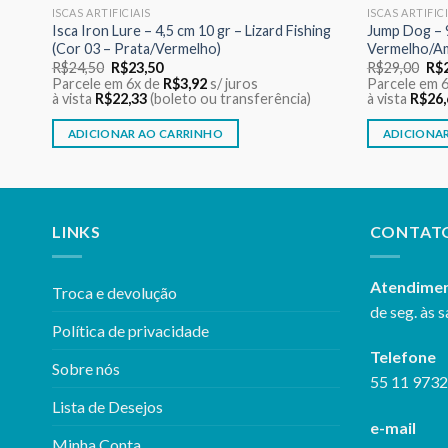
ISCAS ARTIFICIAIS
ISCAS ARTIFIC
Isca Iron Lure – 4,5 cm 10 gr – Lizard Fishing
Jump Dog – 9
(Cor 03 – Prata/Vermelho)
Vermelho/A
O
O
O
R$
24,50
R$
23,50
R$
29,00
R$
preço
preço
pre
Parcele em 6x de
R$
3,92
s/ juros
Parcele em 
original
atual
ori
à vista
R$
22,33
(boleto ou transferência)
à vista
R$
26,
era:
é:
era
R$24,50.
R$23,50.
R$2
ADICIONAR AO CARRINHO
ADICIONA
LINKS
CONTAT
Atendime
Troca e devolução
de seg. às s
Política de privacidade
Telefone
Sobre nós
55 11 973
Lista de Desejos
e-mail
Minha Conta