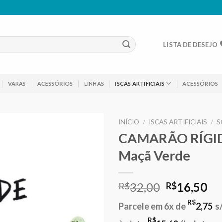
LISTA DE DESEJO
VARAS
ACESSÓRIOS
LINHAS
ISCAS ARTIFICIAIS
ACESSÓRIOS
INÍCIO
/
ISCAS ARTIFICIAIS
/
S
CAMARÃO RÍGID
Adicionar
Maçã Verde
aos meus
desejos
O
O
32,00
16,50
R$
R$
preço
pr
R$
Parcele em 6x de
2,75
s
original
at
R$