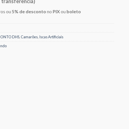
 transferência)
16,50.
ros ou
5% de desconto
no
PIX
ou
boleto
CONTO DHS
,
Camarões
,
Iscas Artificiais
undo