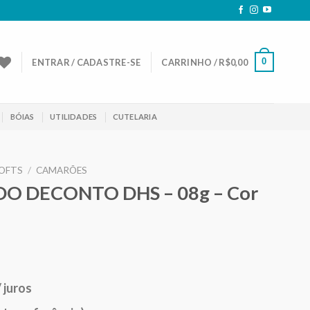
0
ENTRAR / CADASTRE-SE
CARRINHO /
R$
0,00
BÓIAS
UTILIDADES
CUTELARIA
OFTS
/
CAMARÕES
O DECONTO DHS – 08g – Cor
eço
/ juros
ual