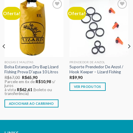
Oferta!
Oferta!
Adicionar
Adicionar
aos meus
aos meus
desejos
desejos
BOLSAS E MALETAS
PRENDEDOR DE ANZOL
Bolsa Estanque Dry Bag Lizard
Suporte Prendedor De Anzol /
Fishing Prova D’agua 10 Litros
Hook Keeper – Lizard Fishing
O
O
R$
67,00
R$
65,90
R$
9,90
preço
preço
Parcele em 6x de
R$
10,98
s/
original
atual
juros
VER PRODUTOS
era:
é:
à vista
R$
62,61
(boleto ou
R$67,00.
R$65,90.
transferência)
ADICIONAR AO CARRINHO
LINKS