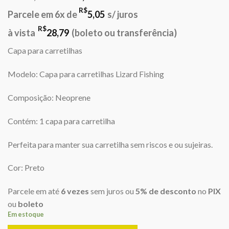
preço
preço
R$
Parcele em 6x de
5,05
s/ juros
original
atual
era:
é:
R$
à vista
28,79
(boleto ou transferência)
R$31,00.
R$30,30.
Capa para carretilhas
Modelo: Capa para carretilhas Lizard Fishing
Composição: Neoprene
Contém: 1 capa para carretilha
Perfeita para manter sua carretilha sem riscos e ou sujeiras.
Cor: Preto
Parcele em até
6 vezes
sem juros ou
5% de desconto
no
PIX
ou
boleto
Em estoque