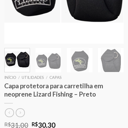
INÍCIO
/
UTILIDADES
/
CAPAS
Capa protetora para carretilha em
neoprene Lizard Fishing – Preto
O
O
31,00
30,30
R$
R$