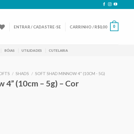
0
ENTRAR / CADASTRE-SE
CARRINHO /
R$
0,00
BÓIAS
UTILIDADES
CUTELARIA
OFTS
/
SHADS
/
SOFT SHAD MINNOW 4'' (10CM - 5G)
 4” (10cm – 5g) – Cor
eço
ual