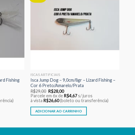
aos meus
aos meus
desejos
desejos
ISCAS ARTIFICIAIS
ard Fishing
Isca Jump Dog – 9,0cm/8gr – Lizard Fishing –
Cor 6 Preto/Amarelo/Prata
O
O
R$
29,00
R$
28,00
preço
preço
Parcele em 6x de
R$
4,67
s/ juros
original
atual
rência)
à vista
R$
26,60
(boleto ou transferência)
era:
é:
R$29,00.
R$28,00.
ADICIONAR AO CARRINHO