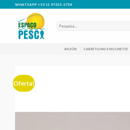
Skip
WHATSAPP +55 11 97323-2754
to
content
Pesquisar
por:
ANZÓIS
CARRETILHAS E MOLINETES
Oferta!