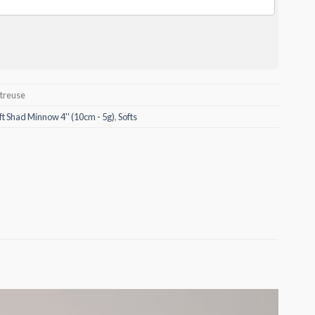
rtreuse
ft Shad Minnow 4'' (10cm - 5g)
,
Softs