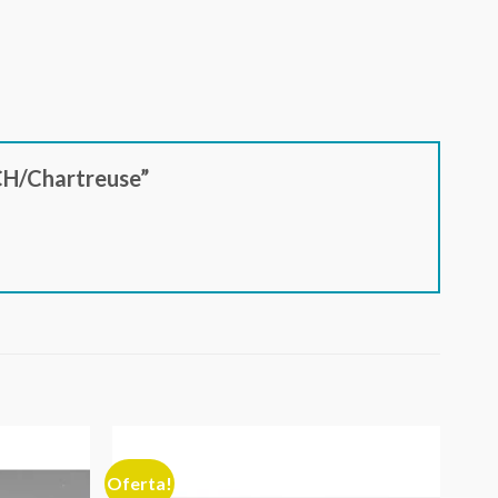
 CH/Chartreuse”
Oferta!
Adicionar
Adicionar