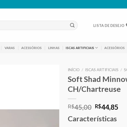
LISTA DE DESEJO
VARAS
ACESSÓRIOS
LINHAS
ISCAS ARTIFICIAIS
ACESSÓRIOS
INÍCIO
/
ISCAS ARTIFICIAIS
/
S
Soft Shad Minnow
Adicionar
CH/Chartreuse
aos meus
desejos
O
O
45,00
44,85
R$
R$
preço
pr
Características
original
at