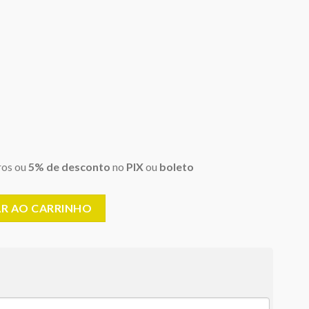
44,85.
ros ou
5% de desconto
no
PIX
ou
boleto
5g) - Cor CH/Chartreuse quantidade
AR AO CARRINHO