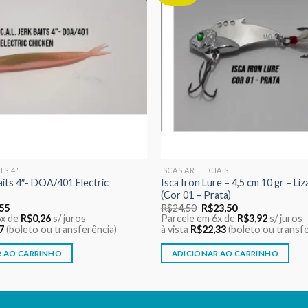
aos meus
desejos
ITS 4"
ISCAS ARTIFICIAIS
Baits 4″- DOA/401 Electric
Isca Iron Lure – 4,5 cm 10 gr – Liz
(Cor 01 – Prata)
O
O
O
,55
R$
24,50
R$
23,50
o
preço
preço
preço
6x de
R$
0,26
s/ juros
Parcele em 6x de
R$
3,92
s/ juros
nal
atual
original
atual
7
(boleto ou transferência)
à vista
R$
22,33
(boleto ou transfe
é:
era:
é:
60.
R$1,55.
R$24,50.
R$23,50.
R AO CARRINHO
ADICIONAR AO CARRINHO