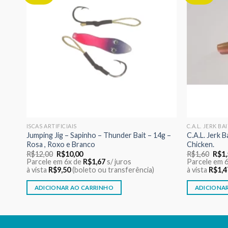
eus
aos meus
jos
desejos
ISCAS ARTIFICIAIS
C.A.L. JERK BA
4g –
Jumping Jig – Sapinho – Thunder Bait – 14g –
C.A.L. Jerk 
Rosa , Roxo e Branco
Chicken.
O
O
O
R$
12,00
R$
10,00
R$
1,60
R$
1
preço
preço
preç
Parcele em 6x de
R$
1,67
s/ juros
Parcele em 
original
atual
origi
à vista
R$
9,50
(boleto ou transferência)
à vista
R$
1,4
era:
é:
era:
R$12,00.
R$10,00.
R$1,
ADICIONAR AO CARRINHO
ADICIONA