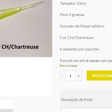
era:
é:
Tamanho 10cm
R$45,00.
R$
Peso 5 gramas
Formato de Peixe ralístico
Cor CH/Chartreuse
6 unidades por pacotes
Parcele em até
6 vezes
sem ju
Em estoque
Soft Shad Minnow 4'' (10cm - 
ADICION
Simulação de frete