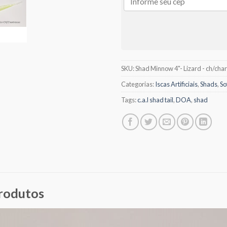
SKU:
Shad Minnow 4"- Lizard - ch/cha
Categorias:
Iscas Artificiais
,
Shads
,
So
Tags:
c.a.l shad tail
,
DOA
,
shad
produtos