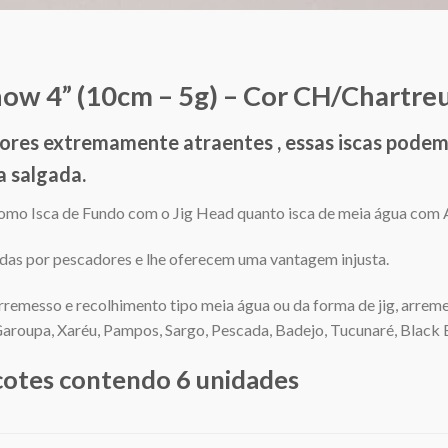
ow 4” (10cm – 5g) – Cor CH/Chartre
cores extremamente atraentes , essas iscas pode
 salgada.
omo Isca de Fundo com o Jig Head quanto isca de meia água com
das por pescadores e lhe oferecem uma vantagem injusta.
remesso e recolhimento tipo meia água ou da forma de jig, arremes
oupa, Xaréu, Pampos, Sargo, Pescada, Badejo, Tucunaré, Black Ba
cotes contendo 6 unidades