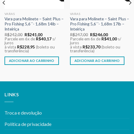
VARAS
VARAS
Vara para Molinete – Saint Plus –
Vara para Molinete – Saint Plus –
Pro Fishing 5,6´´- 1,68m 14lb –
Pro Fishing 5,6´´- 1,68m 17lb –
Inteiriça
Inteiriça
O
O
O
O
R$
242,00
R$
241,00
R$
247,00
R$
246,00
preço
preço
preço
preço
Parcele em 6x de
R$
40,17
s/
Parcele em 6x de
R$
41,00
s/
original
atual
original
atual
juros
juros
era:
é:
era:
é:
à vista
R$
228,95
(boleto ou
à vista
R$
233,70
(boleto ou
R$242,00.
R$241,00.
R$247,00.
R$246,00.
transferência)
transferência)
ADICIONAR AO CARRINHO
ADICIONAR AO CARRINHO
LINKS
Troca e devolução
Política de privacidade