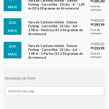
Vara de Carbono Ishidai - Daisen
O
O
R$
285,00
Fishing - Carretilha - 20 Lbs - 6´ - 1,83
preço
pr
Fora de
MAIS
m (10 à 28 gramas de Arremesso)
original
atu
estoque
era:
é:
R$290,00.
R$
R$
300,00
Vara de Carbono Ishidai - Daisen
LEIA
O
O
R$
295,99
Fishing - Carretilha - 25 Lbs - 6,6´ -
preço
pr
1,98 m - Inteiriça (13 à 36 gramas de
Fora de
MAIS
original
atu
estoque
Arremesso)
era:
é:
R$300,00.
R$
R$
300,00
Vara de Carbono Ishidai - Daisen
LEIA
O
O
R$
259,99
Fishing - Carretilha - 25 Lbs - 6,6´ -
preço
pr
1,98 m - 2 Partes (13 à 36 gramas de
Fora de
MAIS
original
atu
estoque
Arremesso)
era:
é:
R$300,00.
R$
Simulação de frete