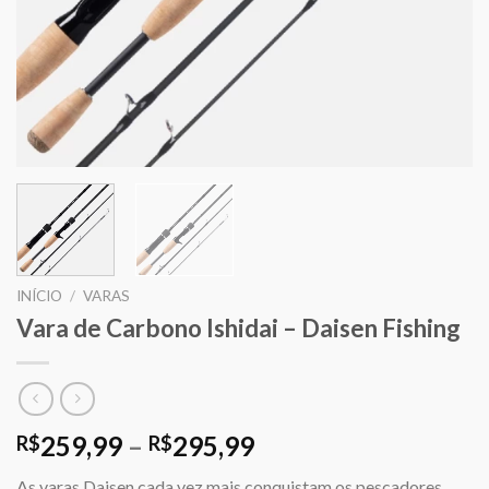
INÍCIO
/
VARAS
Vara de Carbono Ishidai – Daisen Fishing
259,99
–
295,99
R$
R$
As varas Daisen cada vez mais conquistam os pescadores